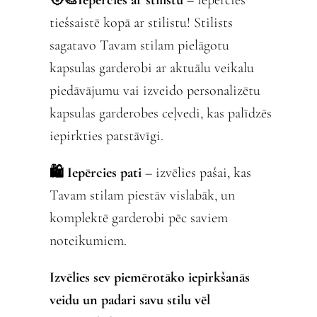
🧑‍🎨Iepērcies ar stilistu –
iepērcies
tiešsaistē kopā ar stilistu! Stilists
sagatavo Tavam stilam pielāgotu
kapsulas garderobi ar aktuālu veikalu
piedāvājumu vai izveido personalizētu
kapsulas garderobes ceļvedi, kas palīdzēs
iepirkties patstāvīgi.
🛍️ Iepērcies pati
– izvēlies pašai, kas
Tavam stilam piestāv vislabāk, un
komplektē garderobi pēc saviem
noteikumiem.
Izvēlies sev piemērotāko iepirkšanās
veidu un padari savu stilu vēl