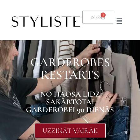
0
€
0.00
GARDEROBES
RESTARTS
NO HAOSA LĪDZ
SAKĀRTOTAI
GARDEROBEI 90 DIENĀS
UZZINĀT VAIRĀK