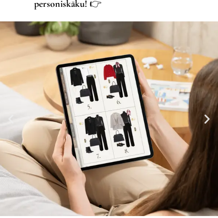
personiskāku!
👉