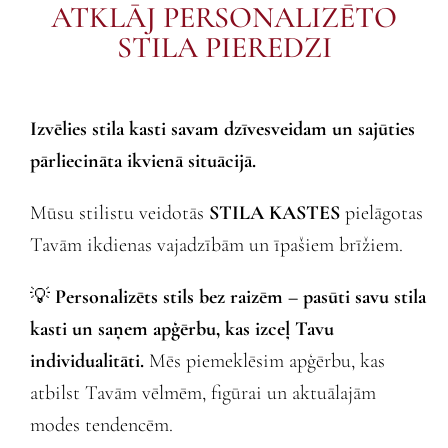
ATKLĀJ PERSONALIZĒTO
STILA PIEREDZI
Izvēlies stila kasti savam dzīvesveidam un sajūties
pārliecināta ikvienā situācijā.
Mūsu stilistu veidotās
STILA KASTES
pielāgotas
Tavām ikdienas vajadzībām un īpašiem brīžiem.
💡
Personalizēts stils bez raizēm – pasūti savu stila
kasti un saņem apģērbu, kas izceļ Tavu
individualitāti.
Mēs piemeklēsim apģērbu, kas
atbilst Tavām vēlmēm, figūrai un aktuālajām
modes tendencēm.