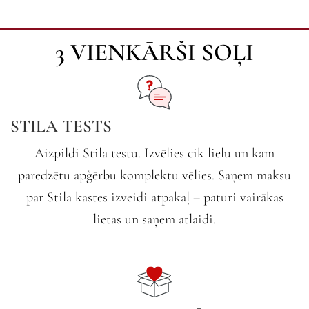
Iepērcies kopā
ar stilistu
3 VIENKĀRŠI SOĻI
Uzzināt vairāk
STILA TESTS
Aizpildi Stila testu. Izvēlies cik lielu un kam
paredzētu apģērbu komplektu vēlies. Saņem maksu
par Stila kastes izveidi atpakaļ – paturi vairākas
lietas un saņem atlaidi.