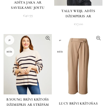
ADĪTA JAKA AR
SAVELKAMU JOSTU
TALLY WEIJL ADĪTS
€
40.99
DŽEMPERIS AR
KRĀSAINĀM PIEDURKNĒM
€
17.00
38
42
BĒŠS
BĒŠS
B.YOUNG BRĪVI KRĪTOŠS
LUCY BRĪVI KRĪTOŠAS
DŽEMEPRIS AR STRĪPĀM