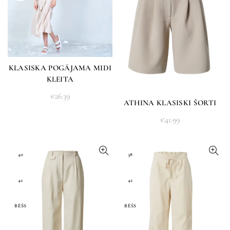
KLASISKA POGĀJAMA MIDI
KLEITA
€
26.39
ATHINA KLASISKI ŠORTI
€
41.99
40
38
42
42
BĒŠS
BĒŠS