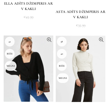
ELLA ADĪTS DŽEMPERIS AR
V KAKLI
ASTA ADĪTS DŽEMPERIS AR
€
45.99
V KAKLI
€
35.99
42
38
BĒŠS
40
MELNS
BĒŠS
MELNS