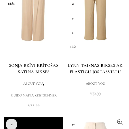
BĒŠS
40
42
44
BĒŠS
SONJA BRĪVI KRĪTOŠAS
LYNN TAISNAS BIKSES AR
SATĪNA BIKSES
ELASTĪGU JOSTASVIETU
,
ABOUT YOU
ABOUT YOU
€
32.99
GUIDO MARIA KRETSCHMER
€
55.99
36
40