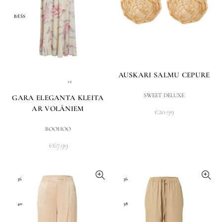
BĒŠS
AUSKARI SALMU CEPURE
+1
SWEET DELUXE
GARA ELEGANTA KLEITA
AR VOLĀNIEM
€
20.99
BOOHOO
€
67.99
36
36
40
38