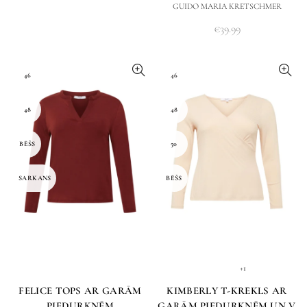
GUIDO MARIA KRETSCHMER
€
39.99
46
46
48
48
BĒŠS
50
SARKANS
BĒŠS
+1
FELICE TOPS AR GARĀM
KIMBERLY T-KREKLS AR
PIEDURKNĒM
GARĀM PIEDURKNĒM UN V