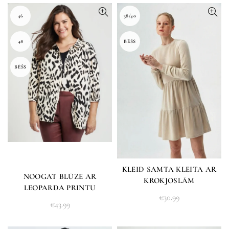
46
38/40
48
BĒŠS
BĒŠS
KLEID SAMTA KLEITA AR
NOOGAT BLŪZE AR
KROKJOSLĀM
LEOPARDA PRINTU
€
30.99
€
43.99