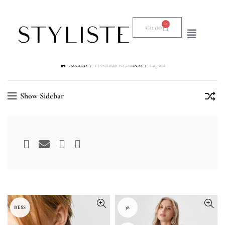
0
€
0.00
Sākums
Produkts Krāsa
Bēšs
Lapa 2
Show Sidebar
BĒŠS
38