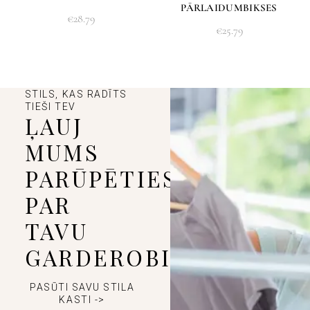
PĀRLAIDUMBIKSES
€
28.79
€
25.79
STILS, KAS RADĪTS
TIEŠI TEV
ĻAUJ
MUMS
PARŪPĒTIES
PAR
TAVU
GARDEROBI
PASŪTI SAVU STILA
KASTI ->