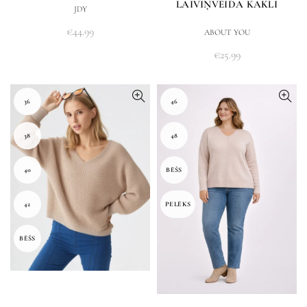
LAIVIŅVEIDA KAKLI
JDY
€
44.99
ABOUT YOU
€
25.99
36
46
38
48
40
BĒŠS
42
PELĒKS
BĒŠS