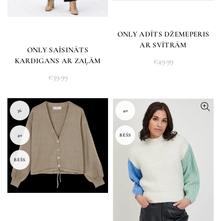
ONLY ADĪTS DŽEMEPERIS
AR SVĪTRĀM
ONLY SAĪSINĀTS
€
49.99
KARDIGANS AR ZAĻĀM
STRĪPĀM
€
39.99
36
40
40
BĒŠS
BĒŠS