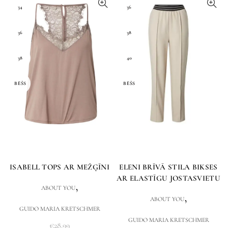
34
36
36
38
38
40
BĒŠS
BĒŠS
ISABELL TOPS AR MEŽĢĪNI
ELENI BRĪVĀ STILA BIKSES
AR ELASTĪGU JOSTASVIETU
,
ABOUT YOU
,
ABOUT YOU
GUIDO MARIA KRETSCHMER
GUIDO MARIA KRETSCHMER
€
28.99