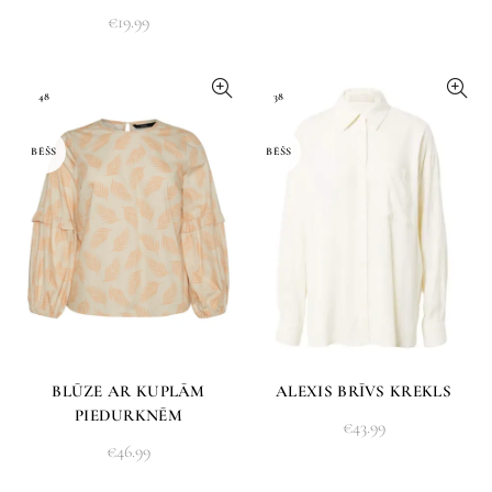
€
19.99
48
38
BĒŠS
BĒŠS
BLŪZE AR KUPLĀM
ALEXIS BRĪVS KREKLS
PIEDURKNĒM
€
43.99
€
46.99