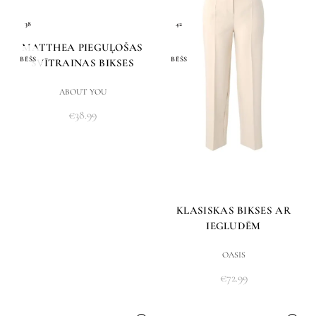
38
42
MATTHEA PIEGUĻOŠAS
BĒŠS
BĒŠS
SVĪTRAINAS BIKSES
ABOUT YOU
€
38.99
KLASISKAS BIKSES AR
IEGLUDĒM
OASIS
€
72.99