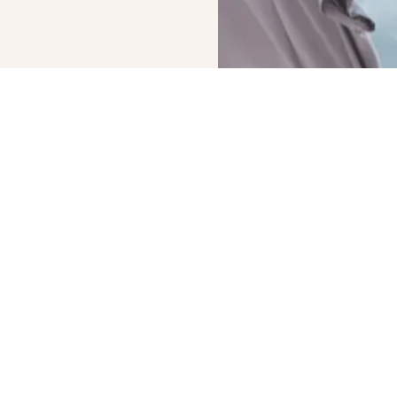
KLIENTU
SAZINIES
SEKO
JAUNUMI
SERVISS
AR
MUMS
MUMS
Lietošanas
noteikumi
+371 220
Atla