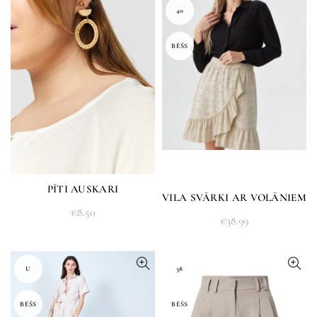
40
BĒŠS
PĪTI AUSKARI
VILA SVĀRKI AR VOLĀNIEM
€
8.50
€
38.99
U
38
BĒŠS
BĒŠS