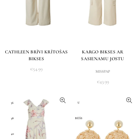
CATHLEEN BRĪVI KRĪTOŠAS
KARGO BIKSES AR
BIKSES
SASIENAMU JOSTU
€
54.99
MISSPAP
€
43.99
36
U
38
BĒŠS
40