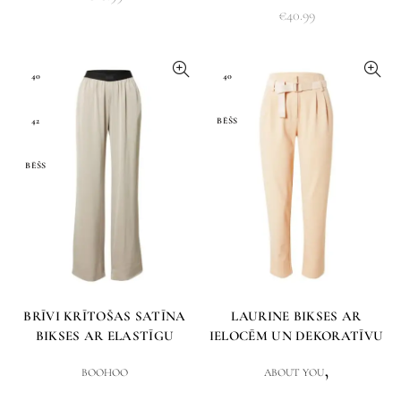
€
40.99
40
40
42
BĒŠS
BĒŠS
BRĪVI KRĪTOŠAS SATĪNA
LAURINE BIKSES AR
BIKSES AR ELASTĪGU
IELOCĒM UN DEKORATĪVU
JOSTASVIETU
JOSTU
,
BOOHOO
ABOUT YOU