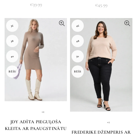
€
39.99
€
45.99
36
46
38
48
40
50
BĒŠS
BĒŠS
+1
JDY ADĪTA PIEGUĻOŠA
+1
KLEITA AR PAAUGSTINĀTU
FREDERIKE DŽEMPERIS AR
KAKLI