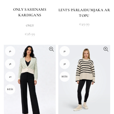
ONLY SASIENAMS
LEVI’S PĀRLAIDUMJAKA AR
KARDIGANS
TOPU
€
49.99
ONLY
€
28.99
36
36
38
38
40
BĒŠS
BĒŠS