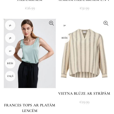
KAKLI
€
26.99
€
31.99
36
50
38
BĒŠS
42
BĒŠS
ZAĻŠ
VIETNA BLŪZE AR STRĪPĀM
€
29.99
FRANCES TOPS AR PLATĀM
LENCĒM