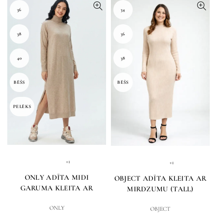
36
34
38
36
40
38
BĒŠS
BĒŠS
PELĒKS
+1
+1
ONLY ADĪTA MIDI
OBJECT ADĪTA KLEITA AR
GARUMA KLEITA AR
MIRDZUMU (TALL)
PAAUGSTINĀTU KAKLI
ONLY
OBJECT