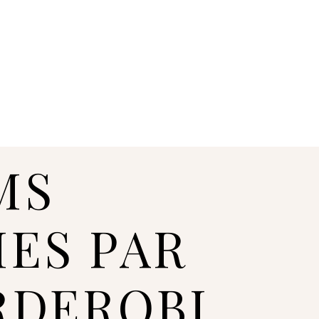
MS
IES PAR
RDEROBI