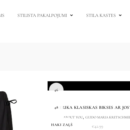
MS
STILISTA PAKALPOJUMI
STILA KASTES
46
ERIKA KLASISKAS BIKSES AR JO
48
,
ABOUT YOU
GUIDO MARIA KRETSCHME
HAKI ZAĻŠ
€
42.99