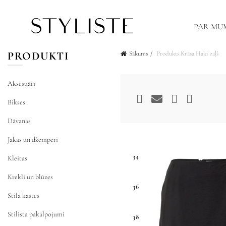
PAR MU
PRODUKTI
Sākums
Produkts Krāsa
Haki zaļš
Aksesuāri
Bikses
Dāvanas
Jakas un džemperi
34
Kleitas
Krekli un blūzes
36
Stila kastes
Stilista pakalpojumi
38