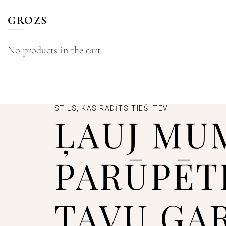
GROZS
No products in the cart.
STILS, KAS RADĪTS TIEŠI TEV
ĻAUJ MU
PARŪPĒT
TAVU GA