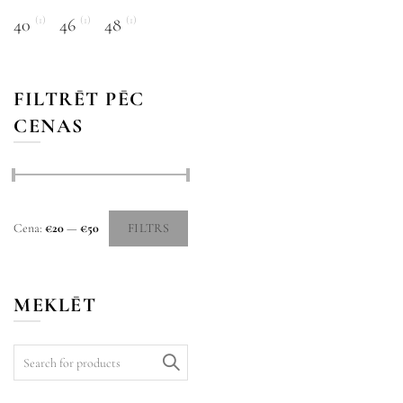
(1)
(1)
(1)
40
46
48
FILTRĒT PĒC
CENAS
Cena:
€20
—
€50
FILTRS
MEKLĒT