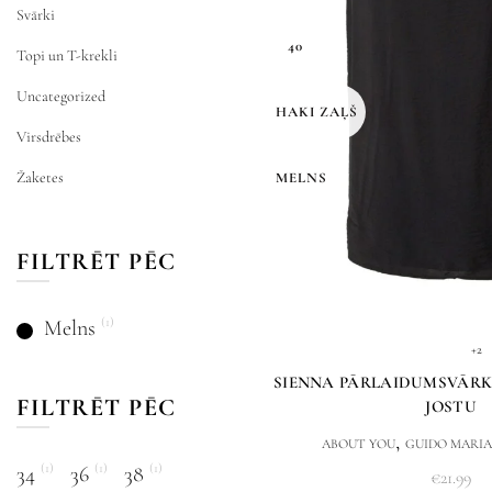
Svārki
40
Topi un T-krekli
Uncategorized
HAKI ZAĻŠ
Virsdrēbes
Žaketes
MELNS
FILTRĒT PĒC
(1)
Melns
+2
SIENNA PĀRLAIDUMSVĀRK
FILTRĒT PĒC
JOSTU
,
ABOUT YOU
GUIDO MARI
(1)
(1)
(1)
34
36
38
€
21.99