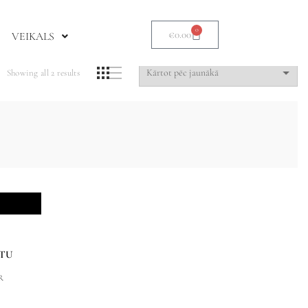
0
€
0.00
VEIKALS
Showing all 2 results
STU
R