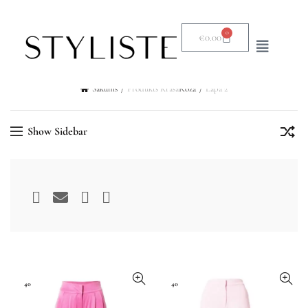
0
€
0.00
Sākums
Produkts Krāsa
Rozā
Lapa 2
Show Sidebar
40
40