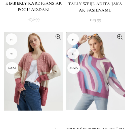
KIMBERLY KARDIGANS AR
TALLY WEIJL ADĪTA JAKA
POGU AIZDARI
AR SASIENAMU
APAKŠMALU
€
36.99
€
25.99
34
42
38
44
ROZĀ
ROZĀ