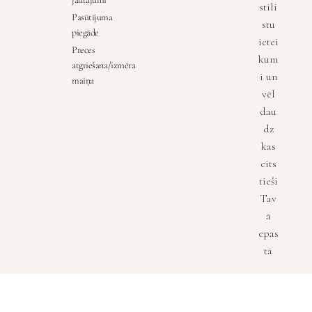
stili
Pasūtījuma
stu
piegāde
ietei
Preces
kum
atgriešana/izmēra
i un
maiņa
vēl
dau
dz
kas
cits
tieši
Tav
ā
epas
tā
E-pasta ad