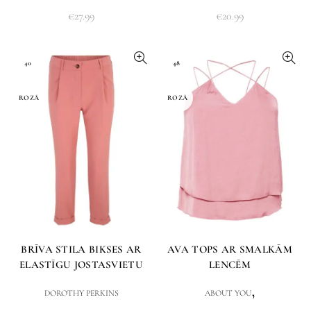
€
27.99
€
20.99
40
48
ROZĀ
ROZĀ
BRĪVA STILA BIKSES AR
AVA TOPS AR SMALKĀM
ELASTĪGU JOSTASVIETU
LENCĒM
,
DOROTHY PERKINS
ABOUT YOU