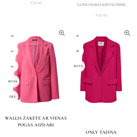
€
39.99
GUIDO MARIA KRETSCHMER
€
22.99
40
36
42
38
44
ROZĀ
ROZĀ
ZILS
WALLIS ŽAKETE AR VIENAS
POGAS AIZDARI
ONLY TAISNA