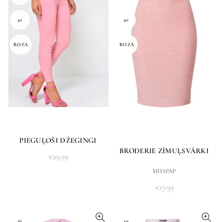
42
40
ROZĀ
ROZĀ
PIEGUĻOŠI DŽEGINGI
BRODERIE ZĪMUĻSVĀRKI
€
29.99
MISSPAP
€
17.99
36
40