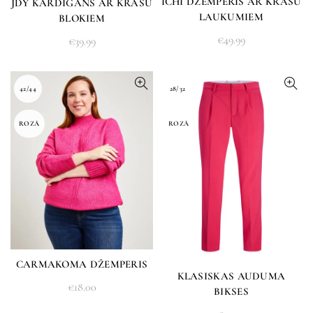
ICHI DŽEMPERIS AR KRĀSU
JDY KARDIGANS AR KRĀSU
LAUKUMIEM
BLOKIEM
€
49.99
€
39.99
42/44
28/32
ROZĀ
ROZĀ
CARMAKOMA DŽEMPERIS
KLASISKAS AUDUMA
€
18.00
BIKSES