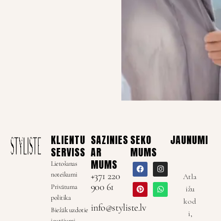
KLIENTU
SAZINIES
SEKO
JAUNUMI
SERVISS
AR
MUMS
MUMS
Lietošanas
noteikumi
+371 220
Atla
900 61
Privātuma
ižu
politika
kod
info@styliste.lv
Biežāk uzdotie
i,
jautājumi