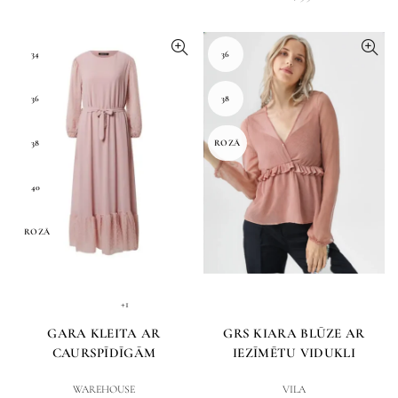
34
36
36
38
38
ROZĀ
40
ROZĀ
+1
GARA KLEITA AR
GRS KIARA BLŪZE AR
CAURSPĪDĪGĀM
IEZĪMĒTU VIDUKLI
PIEDURKNĒM
WAREHOUSE
VILA