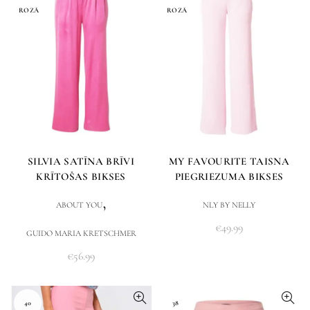
ROZĀ
ROZĀ
SILVIA SATĪNA BRĪVI
MY FAVOURITE TAISNA
KRĪTOŠAS BIKSES
PIEGRIEZUMA BIKSES
,
ABOUT YOU
NLY BY NELLY
€
49.99
GUIDO MARIA KRETSCHMER
€
56.99
40
38