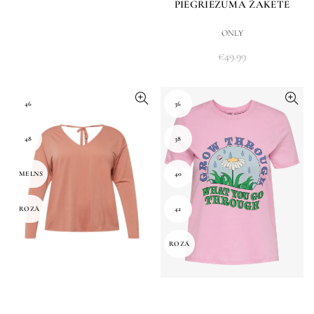
PIEGRIEZUMA ŽAKETE
ONLY
€
49.99
46
36
48
38
MELNS
40
ROZĀ
42
ROZĀ