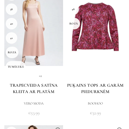
38
48
40
ROZĀ
42
ROZĀ
TUMŠI ZILS
+2
TRAPECVEIDA SATĪNA
PUĶAINS TOPS AR GARĀM
KLEITA AR PLATĀM
PIEDURKNĒM
LENCĒM
VERO MODA
BOOHOO
€
53.99
€
32.99