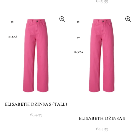
€
45.99
38
38
ROZĀ
40
ROZĀ
ELISABETH DŽINSAS (TALL)
€
54.99
ELISABETH DŽINSAS
€
54.99