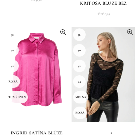
KRĪTOŠA BLŪZE BEZ
PIEDURKNĒM
€
26.99
38
38
40
40
42
42
ROZĀ
44
TUMŠI ZILS
MELNS
ROZĀ
INGRID SATĪNA BLŪZE
+2