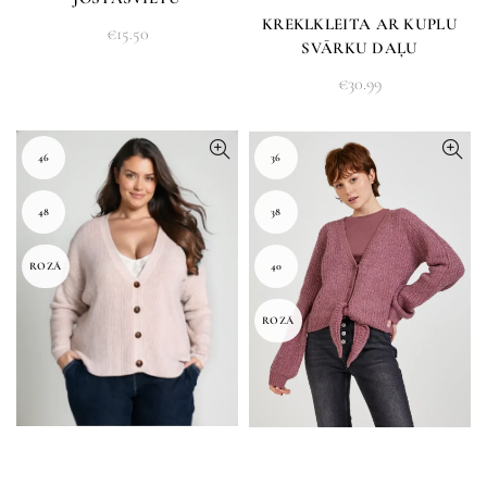
KREKLKLEITA AR KUPLU
€
15.50
SVĀRKU DAĻU
€
30.99
46
36
48
38
ROZĀ
40
ROZĀ