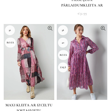
PĀRLAIDUMKLEITA AR
KUPLĀM PIEDURKNĒM
€
31.99
36
38
ROZĀ
40
ROZĀ
ZAĻŠ
MAXI KLEITA AR IZCELTU
JOSTASVIETU