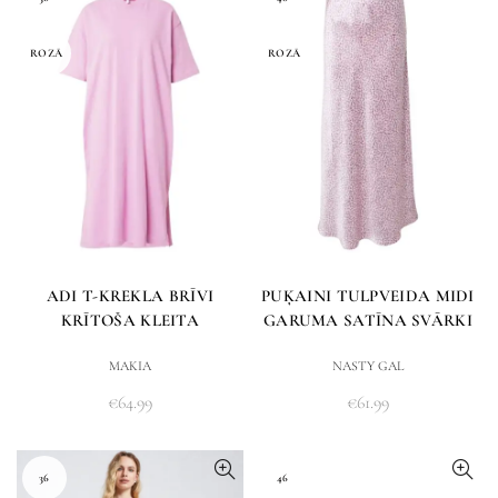
ROZĀ
ROZĀ
ADI T-KREKLA BRĪVI
PUĶAINI TULPVEIDA MIDI
KRĪTOŠA KLEITA
GARUMA SATĪNA SVĀRKI
MAKIA
NASTY GAL
€
64.99
€
61.99
36
46