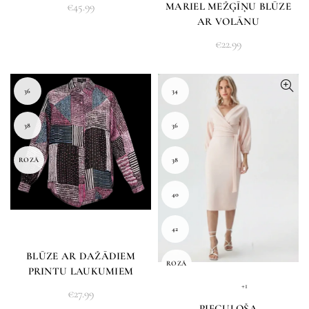
MARIEL MEŽĢĪŅU BLŪZE
€
45.99
AR VOLĀNU
€
22.99
36
34
38
36
ROZĀ
38
40
42
BLŪZE AR DAŽĀDIEM
ROZĀ
PRINTU LAUKUMIEM
+1
€
27.99
PIEGUĻOŠA