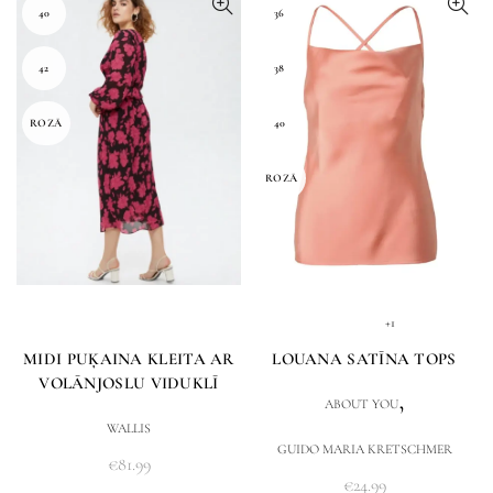
40
36
42
38
ROZĀ
40
ROZĀ
+1
MIDI PUĶAINA KLEITA AR
LOUANA SATĪNA TOPS
VOLĀNJOSLU VIDUKLĪ
,
ABOUT YOU
WALLIS
GUIDO MARIA KRETSCHMER
€
81.99
€
24.99