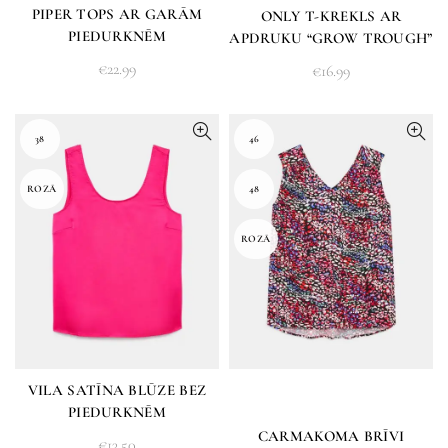
PIPER TOPS AR GARĀM
ONLY T-KREKLS AR
PIEDURKNĒM
APDRUKU “GROW TROUGH”
€
22.99
€
16.99
38
46
ROZĀ
48
ROZĀ
VILA SATĪNA BLŪZE BEZ
PIEDURKNĒM
CARMAKOMA BRĪVI
€
13.50