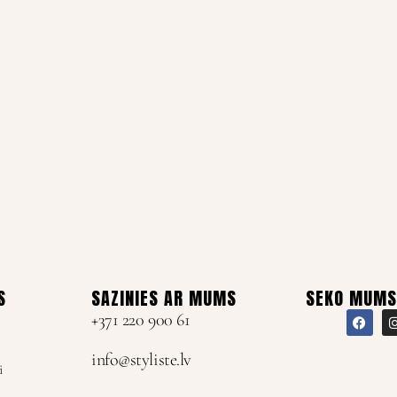
S
SAZINIES AR MUMS
SEKO MUMS
+371 220 900 61
info@styliste.lv
i