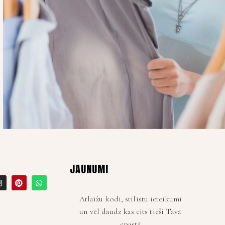
JAUNUMI
Atlaižu kodi, stilistu ieteikumi
un vēl daudz kas cits tieši Tavā
epastā