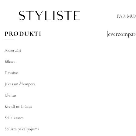
PAR MU
PRODUKTI
[evercompar
Aksesuāri
Bikses
Dāvanas
Jakas un džemperi
Kleitas
Krekli un blūzes
Stila kastes
Stilista pakalpojumi