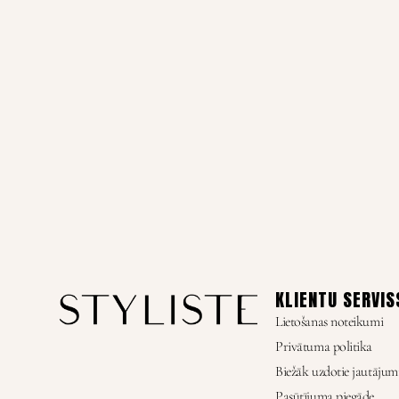
KLIENTU SERVIS
Lietošanas noteikumi
Privātuma politika
Biežāk uzdotie jautājum
Pasūtījuma piegāde