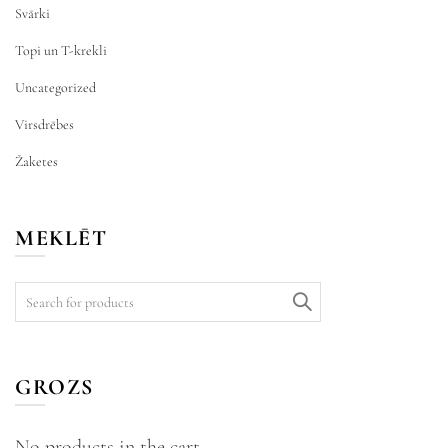
Svārki
Topi un T-krekli
Uncategorized
Virsdrēbes
Žaketes
MEKLĒT
GROZS
No products in the cart.