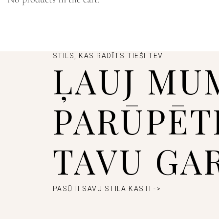
STILS, KAS RADĪTS TIEŠI TEV
ĻAUJ MU
PARŪPĒT
TAVU GA
PASŪTI SAVU STILA KASTI ->