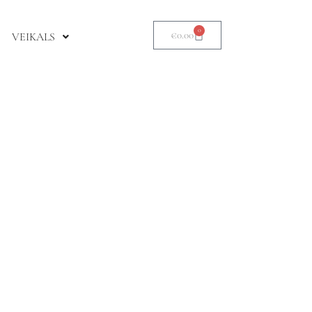
0
€
0.00
VEIKALS