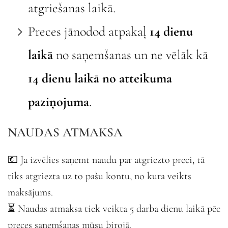
atgriešanas laikā.
Preces jānodod atpakaļ
14 dienu
laikā
no saņemšanas un ne vēlāk kā
14 dienu laikā no atteikuma
paziņojuma
.
NAUDAS ATMAKSA
💶 Ja izvēlies saņemt naudu par atgriezto preci, tā
tiks atgriezta uz to pašu kontu, no kura veikts
maksājums.
⏳ Naudas atmaksa tiek veikta 5 darba dienu laikā pēc
preces saņemšanas mūsu birojā.