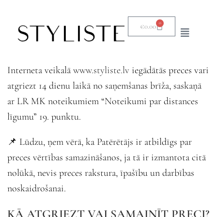
0
€
0.00
Interneta veikalā
www.styliste.lv
iegādātās preces vari
atgriezt 14 dienu laikā no saņemšanas brīža, saskaņā
ar LR MK noteikumiem “Noteikumi par distances
līgumu” 19. punktu.
📌 Lūdzu, ņem vērā, ka Patērētājs ir atbildīgs par
preces vērtības samazināšanos, ja tā ir izmantota citā
nolūkā, nevis preces rakstura, īpašību un darbības
noskaidrošanai.
KĀ ATGRIEZT VAI SAMAINĪT PRECI?