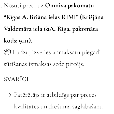
Nosūti preci uz
Omniva pakomātu
“Rīgas A. Briāna ielas RIMI” (Krišjāņa
Valdemāra iela 62A, Rīga, pakomāta
kods: 9111)
.
📦 Lūdzu, izvēlies apmaksātu piegādi —
sūtīšanas izmaksas sedz pircējs.
SVARĪGI
Patērētājs ir atbildīgs par preces
kvalitātes un drošuma saglabāšanu