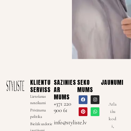
KLIENTU
SAZINIES
SEKO
JAUNUMI
SERVISS
AR
MUMS
MUMS
Lietošanas
noteikumi
+371 220
Atla
900 61
Privātuma
ižu
politika
kod
info@styliste.lv
Biežāk uzdotie
i,
jautājumi