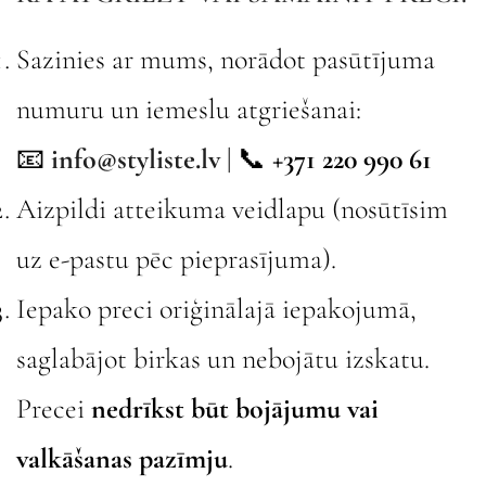
Sazinies ar mums, norādot pasūtījuma
numuru un iemeslu atgriešanai:
📧
info@styliste.lv
| 📞
+371 220 990 61
Aizpildi atteikuma veidlapu (nosūtīsim
uz e-pastu pēc pieprasījuma).
Iepako preci oriģinālajā iepakojumā,
saglabājot birkas un nebojātu izskatu.
Precei
nedrīkst būt bojājumu vai
valkāšanas pazīmju
.