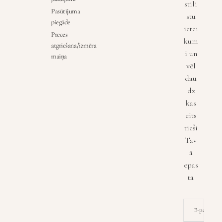
stili
Pasūtījuma
stu
piegāde
ietei
Preces
kum
atgriešana/izmēra
i un
maiņa
vēl
dau
dz
kas
cits
tieši
Tav
ā
epas
tā
E-pasta ad