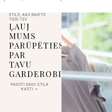
STILS, KAS RADĪTS
TIEŠI TEV
ĻAUJ
MUMS
PARŪPĒTIES
PAR
TAVU
GARDEROBI
PASŪTI SAVU STILA
KASTI ->