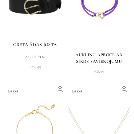
GRETA ĀDAS JOSTA
AUKLIŅU APROCE AR
ABOUT YOU
SIRDS SAVIENOJUMU
€
24.99
€
8.99
MELNS
MELNS