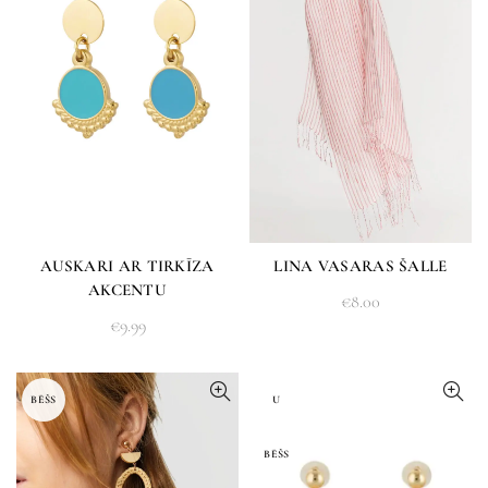
AUSKARI AR TIRKĪZA
LINA VASARAS ŠALLE
AKCENTU
€
8.00
€
9.99
BĒŠS
U
BĒŠS