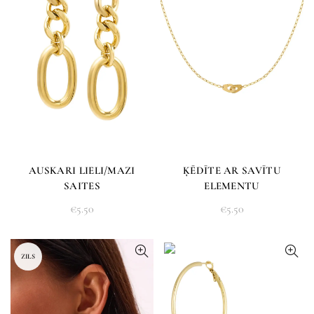
AUSKARI LIELI/MAZI
ĶĒDĪTE AR SAVĪTU
SAITES
ELEMENTU
€
5.50
€
5.50
ZILS