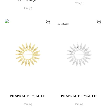
€
9.99
€
8.99
SUDRABS
PIESPRAUDE “SAULE”
PIESPRAUDE “SAULE”
€
11.99
€
11.99