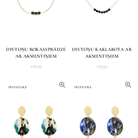
DIVTOŅU ROKASSPRĀDZE
DIVTOŅU KAKLAROTA AR
AR AKMENTIŅIEM
AKMENTIŅIEM
€
8.99
€
9.99
ZELTS/ZAĻŠ
ZELTS/ZILS