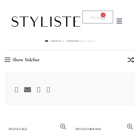
0
€
0.00
Sākums
Aksesuāri
Lapa 2
Show Sidebar
ZELTS/ZAĻŠ
ZELTS/SARKANS