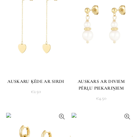
AUSKARU ĶĒDE AR SIRDI
AUSKARS AR DIVIEM
PĒRĻU PIEKARIŅIEM
€
2.50
€
4.50