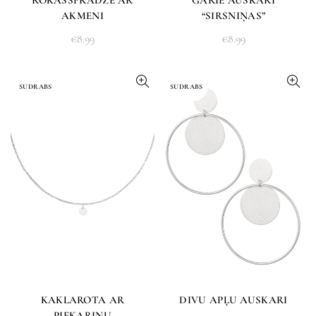
ROKASSPRĀDZE AR
GARIE AUSKARI
AKMENI
“SIRSNIŅAS”
€
8.99
€
8.99
SUDRABS
SUDRABS
KAKLAROTA AR
DIVU APĻU AUSKARI
PIEKARIŅU