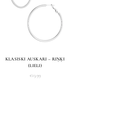
KLASISKI AUSKARI – RIŅĶI
(LIELI)
€
13.99
STILS, KAS RADĪTS
TIEŠI TEV
ĻAUJ
MUMS