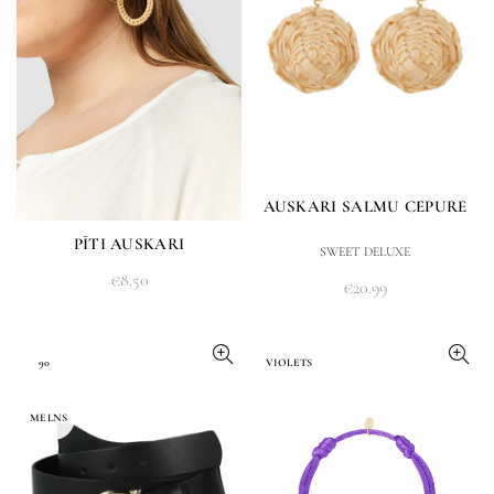
AUSKARI SALMU CEPURE
PĪTI AUSKARI
SWEET DELUXE
€
8.50
€
20.99
90
VIOLETS
MELNS