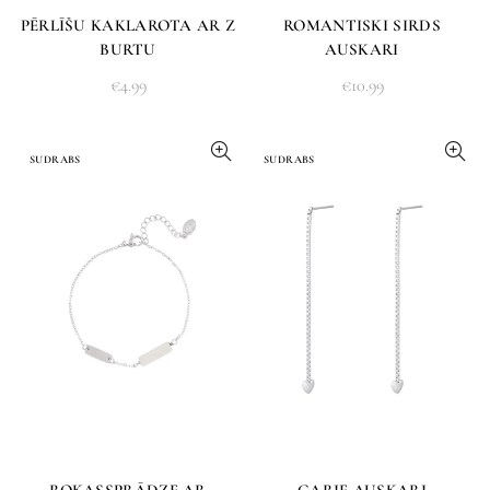
PĒRLĪŠU KAKLAROTA AR Z
ROMANTISKI SIRDS
BURTU
AUSKARI
€
4.99
€
10.99
SUDRABS
SUDRABS