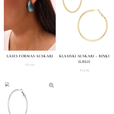
LĀSES FORMAS AUSKARI
KLASISKI AUSKARI – RIŅĶI
(LIELI)
€
11.00
€
13.99