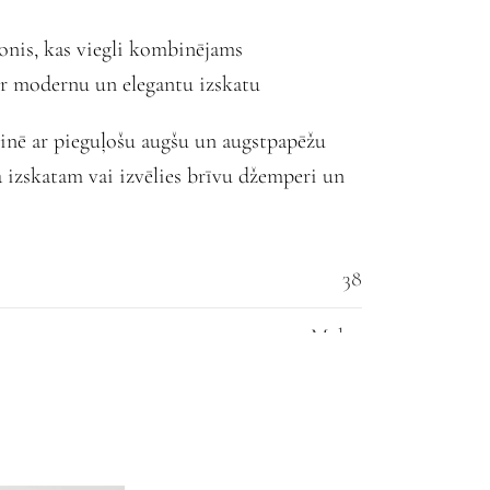
onis, kas viegli kombinējams
ir modernu un elegantu izskatu
inē ar pieguļošu augšu un augstpapēžu
 izskatam vai izvēlies brīvu džemperi un
38
Melns
l
€
50.00
, lai saņemtu bezmaksas piegādi!