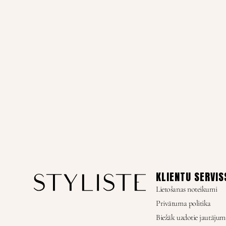
KLIENTU SERVIS
Lietošanas noteikumi
Privātuma politika
Biežāk uzdotie jautājum