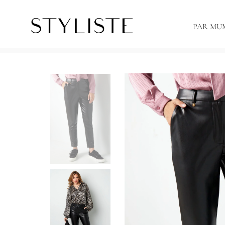
PAR MU
Sākums
Bikses
Eko ādas bikses