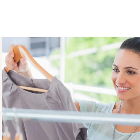
ktētas individuāli pēc stilista izvērtējuma,
14 dienas atkarībā no Tava pasūtījuma un
as.
 – mēs Tevi informēsim e-pastā par
ma apmaksa nav veikta, pasūtījums sistēmā
ek nodots uz izpildi, tāpēc pārliecinies