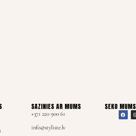
S
SAZINIES AR MUMS
SEKO MUMS
+371 220 900 61
info@styliste.lv
i