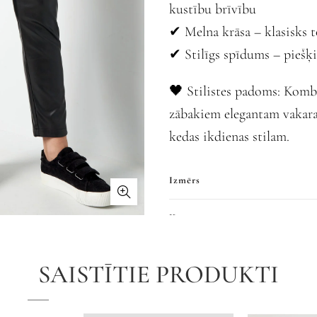
kustību brīvību
✔ Melna krāsa – klasisks t
✔ Stilīgs spīdums – piešķ
🖤 Stilistes padoms: Komb
zābakiem elegantam vakara
kedas ikdienas stilam.
Izmērs
Krāsa
SAISTĪTIE PRODUKTI
👉 Pievieno grozam vē