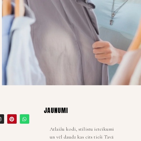
JAUNUMI
Atlaižu kodi, stilistu ieteikumi
un vēl daudz kas cits tieši Tavā