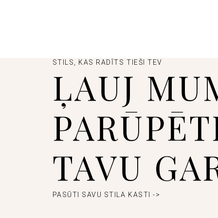
STILS, KAS RADĪTS TIEŠI TEV
ĻAUJ MU
PARŪPĒT
TAVU GA
PASŪTI SAVU STILA KASTI ->