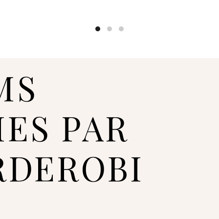
☑️ Stila kastes tiek komple
tāpēc piegādes laiks ir 7–
izvēlēto apģērbu pieejamīb
Kad pasūtījums būs veikts
pirkuma gaitu. Ja pasūtīju
MS
uzrādās kā neaktīvs un neti
par veikto maksājumu.
IES PAR
SKU:
STY-100137-S38-C1
Kategorija:
Bikses
RDEROBI
Birkas:
ziema
Share