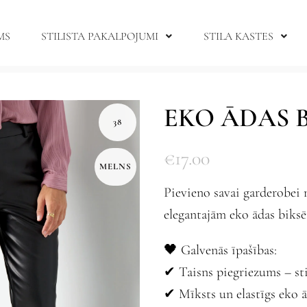
MS
STILISTA PAKALPOJUMI
STILA KASTES
EKO ĀDAS B
38
€
17.00
MELNS
Pievieno savai garderobei
elegantajām eko ādas biks
🖤 Galvenās īpašības:
✔ Taisns piegriezums – sti
✔ Mīksts un elastīgs eko 