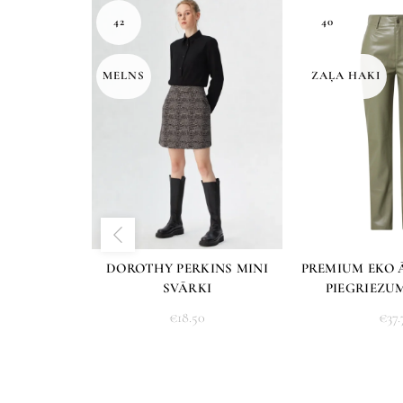
42
40
MELNS
ZAĻA HAKI
DOROTHY PERKINS MINI
PREMIUM EKO 
SVĀRKI
PIEGRIEZU
€
18.50
€
37.