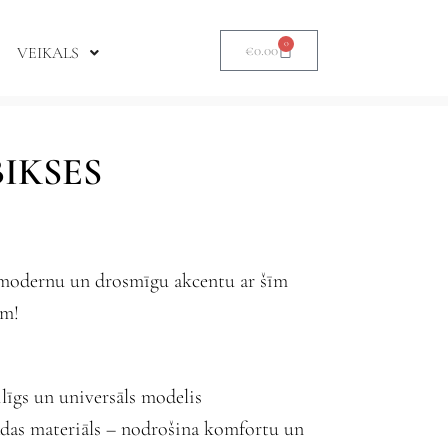
0
€
0.00
VEIKALS
IKSES
 modernu un drosmīgu akcentu ar šīm
ēm!
līgs un universāls modelis
ādas materiāls – nodrošina komfortu un