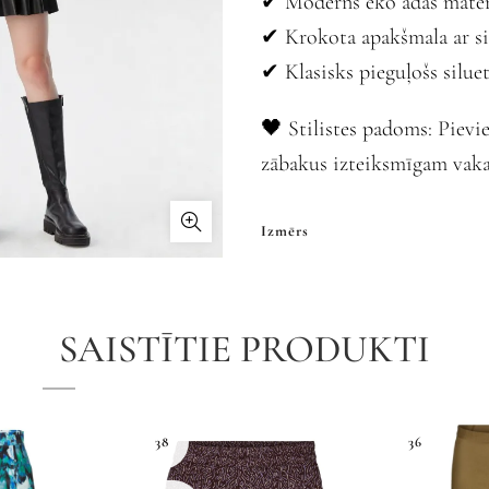
✔ Moderns eko ādas mater
✔ Krokota apakšmala ar s
✔ Klasisks pieguļošs silue
🖤 Stilistes padoms: Pievi
zābakus izteiksmīgam vaka
Izmērs
Krāsa
SAISTĪTIE PRODUKTI
👉 Pievieno grozam vē
38
36
Izmērs