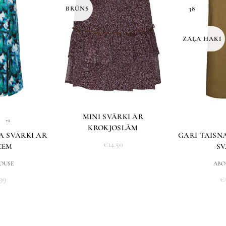
BRŪNS
38
Melns
Krāsa
Notīrīt
ZAĻA HAKI
IR NOLIKTAVĀ
PIEVIENOT GR
MINI SVĀRKI AR
+1
KROKJOSLĀM
TA SVĀRKI AR
GARI TAISN
Pi
€
14.50
CĒM
SV
OUSE
ABO
Interneta veikals Styliste
99
€
– izdari pasūtījumu, izvēl
saņem savu jauno pirkum