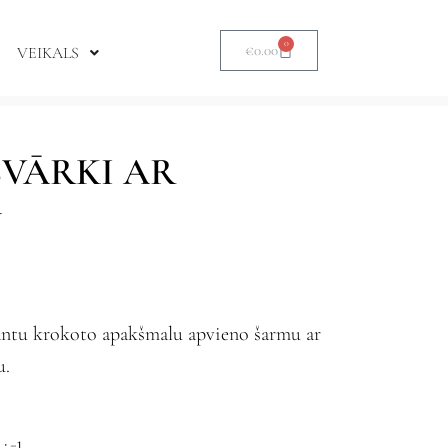
0
€
0.00
VEIKALS
SVĀRKI AR
U
gantu krokoto apakšmalu apvieno šarmu ar
u.