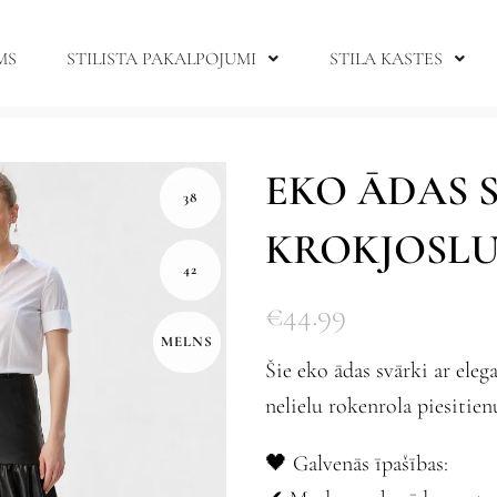
MS
STILISTA PAKALPOJUMI
STILA KASTES
EKO ĀDAS 
38
KROKJOSL
42
€
44.99
MELNS
Šie eko ādas svārki ar ele
nelielu rokenrola piesitien
🖤 Galvenās īpašības: