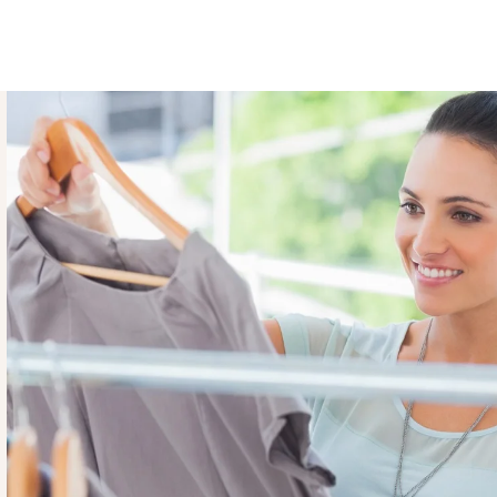
mas internetveikalā, atrodas mūsu noliktavā
 1–2 darba dienu laikā pēc pasūtījuma
ktētas individuāli pēc stilista izvērtējuma,
14 dienas atkarībā no Tava pasūtījuma un
as.
 – mēs Tevi informēsim e-pastā par
ma apmaksa nav veikta, pasūtījums sistēmā
ek nodots uz izpildi, tāpēc pārliecinies