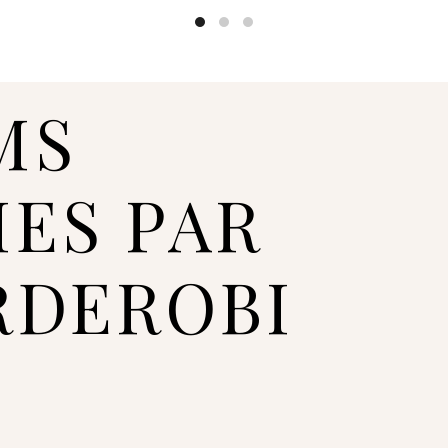
☑️ Visas preces, kas redza
Rīgā, un tās tiek izsūtītas
apstiprināšanas.
☑️ Stila kastes tiek komple
MS
tāpēc piegādes laiks ir 7–
izvēlēto apģērbu pieejamīb
IES PAR
Kad pasūtījums būs veikts
pirkuma gaitu. Ja pasūtīju
uzrādās kā neaktīvs un neti
RDEROBI
par veikto maksājumu.
SKU:
STY-500551-500552
Kategorija:
Svārki
Share