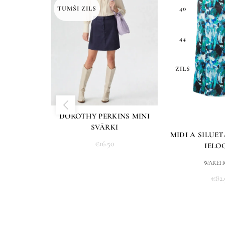
TUMŠI ZILS
40
44
ZILS
DOROTHY PERKINS MINI
SVĀRKI
MIDI A SILUE
€
16.50
IELO
WAREH
€
82.