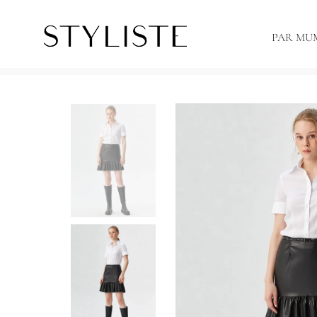
PAR MU
Sākums
Svārki
Eko ādas svārki ar krokjoslu