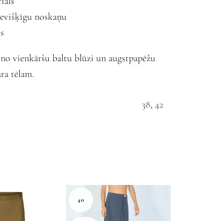
iāls
ievišķīgu noskaņu
ts
eno vienkāršu baltu blūzi un augstpapēžu
ra tēlam.
38
,
42
Melns
l
€
50.00
, lai saņemtu bezmaksas piegādi!
40
34