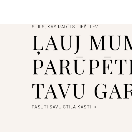
STILS, KAS RADĪTS TIEŠI TEV
ĻAUJ MU
PARŪPĒT
TAVU GA
PASŪTI SAVU STILA KASTI ->