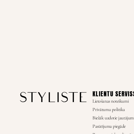
KLIENTU SERVIS
Lietošanas noteikumi
Privātuma politika
Biežāk uzdotie jautājum
Pasūtījuma piegāde