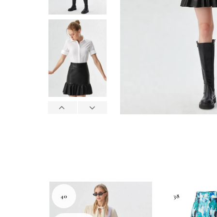
40
38