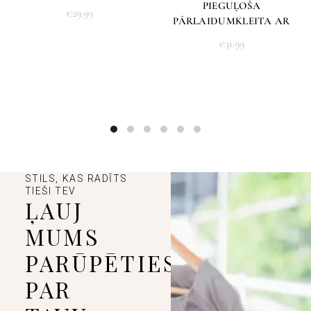
PIEGUĻOŠA
€
29.99
PĀRLAIDUMKLEITA AR
KUPLĀM PIEDURKNĒM
€
31.99
STILS, KAS RADĪTS
TIEŠI TEV
ĻAUJ
MUMS
PARŪPĒTIES
PAR