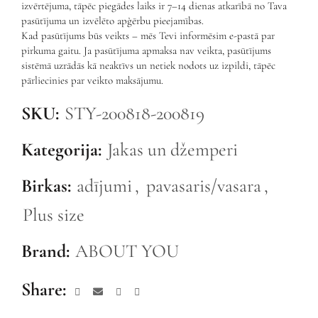
izvērtējuma, tāpēc piegādes laiks ir 7–14 dienas atkarībā no Tava
pasūtījuma un izvēlēto apģērbu pieejamības.
Kad pasūtījums būs veikts – mēs Tevi informēsim e-pastā par
pirkuma gaitu. Ja pasūtījuma apmaksa nav veikta, pasūtījums
sistēmā uzrādās kā neaktīvs un netiek nodots uz izpildi, tāpēc
pārliecinies par veikto maksājumu.
SKU:
STY-200818-200819
Kategorija:
Jakas un džemperi
Birkas:
adījumi
,
pavasaris/vasara
,
Plus size
Brand:
ABOUT YOU
Share