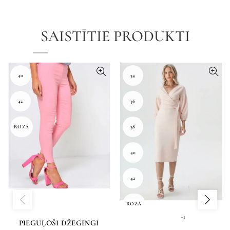
SAISTĪTIE PRODUKTI
40
34
42
36
ROZĀ
38
40
42
ROZĀ
+1
PIEGUĻOŠI DŽEGINGI