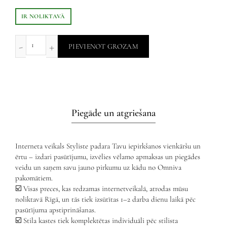
IR NOLIKTAVĀ
PIEVIENOT GROZAM
Piegāde un atgriešana
Interneta veikals Styliste padara Tavu iepirkšanos vienkāršu un
ērtu – izdari pasūtījumu, izvēlies vēlamo apmaksas un piegādes
veidu un saņem savu jauno pirkumu uz kādu no Omniva
pakomātiem.
☑️ Visas preces, kas redzamas internetveikalā, atrodas mūsu
noliktavā Rīgā, un tās tiek izsūtītas 1–2 darba dienu laikā pēc
pasūtījuma apstiprināšanas.
☑️ Stila kastes tiek komplektētas individuāli pēc stilista