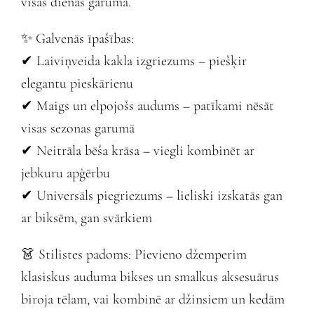
visas dienas garumā.
✨ Galvenās īpašības:
✔ Laiviņveida kakla izgriezums – piešķir
elegantu pieskārienu
✔ Maigs un elpojošs audums – patīkami nēsāt
visas sezonas garumā
✔ Neitrāla bēša krāsa – viegli kombinēt ar
jebkuru apģērbu
✔ Universāls piegriezums – lieliski izskatās gan
ar biksēm, gan svārkiem
👗 Stilistes padoms: Pievieno džemperim
klasiskus auduma bikses un smalkus aksesuārus
biroja tēlam, vai kombinē ar džinsiem un kedām