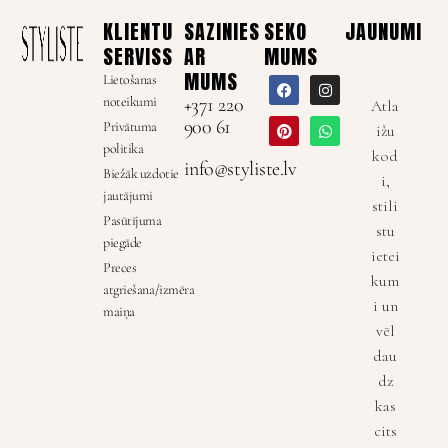
KLIENTU
SAZINIES
SEKO
JAUNUMI
SERVISS
AR
MUMS
MUMS
Lietošanas
noteikumi
+371 220
Atla
900 61
Privātuma
ižu
politika
kod
info@styliste.lv
Biežāk uzdotie
i,
jautājumi
stili
Pasūtījuma
stu
piegāde
ietei
Preces
kum
atgriešana/izmēra
i un
maiņa
vēl
dau
dz
kas
cits