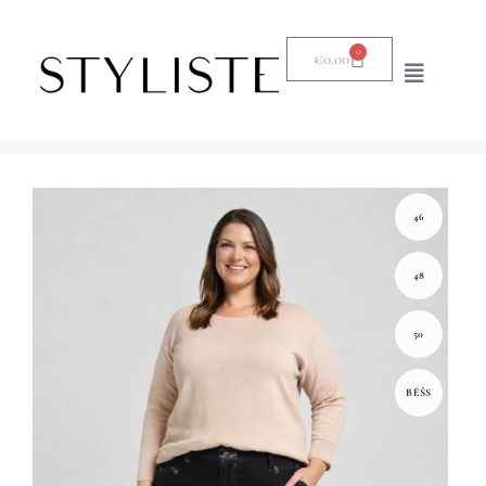
0
€
0.00
46
48
50
BĒŠS