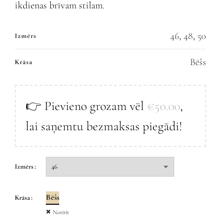
ikdienas brīvam stilam.
46
,
48
,
50
Izmērs
Bēšs
Krāsa
👉 Pievieno grozam vēl
€
50.00
,
lai saņemtu bezmaksas piegādi!
Izmērs
Bēšs
Krāsa
Notīrīt