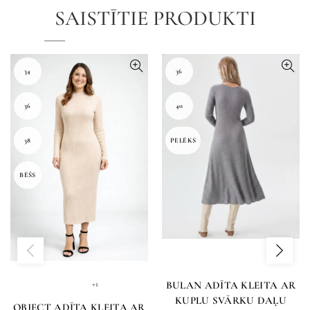
SAISTĪTIE PRODUKTI
34
36
36
40
38
PELĒKS
BĒŠS
BULAN ADĪTA KLEITA AR
+1
KUPLU SVĀRKU DAĻU
OBJECT ADĪTA KLEITA AR