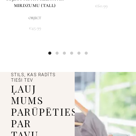
MIRDZUMU (TALL)
€
60.99
OBJECT
€
45.99
STILS, KAS RADĪTS
TIEŠI TEV
ĻAUJ
MUMS
PARŪPĒTIES
PAR
TAVU