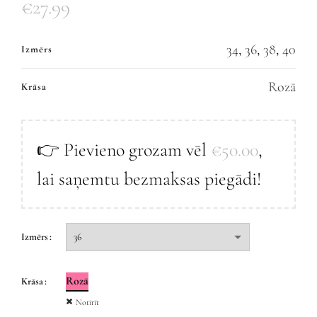
€
27.99
34
,
36
,
38
,
40
Izmērs
Rozā
Krāsa
👉 Pievieno grozam vēl
€
50.00
,
lai saņemtu bezmaksas piegādi!
Izmērs
Rozā
Krāsa
Notīrīt