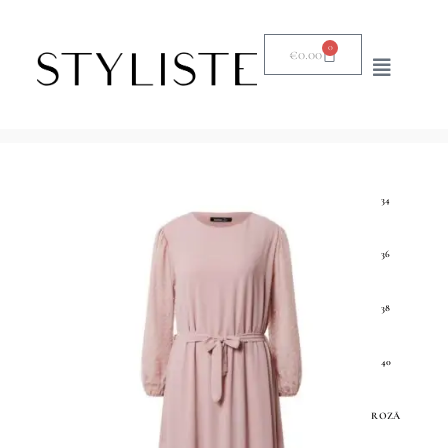
0
€
0.00
34
36
38
40
ROZĀ