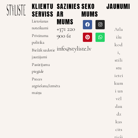
KLIENTU
SAZINIES
SEKO
JAUNUMI
SERVISS
AR
MUMS
MUMS
Lietošanas
noteikumi
+371 220
Atla
900 61
Privātuma
ižu
politika
kod
info@styliste.lv
Biežāk uzdotie
i,
jautājumi
stili
Pasūtījuma
stu
piegāde
ietei
Preces
kum
atgriešana/izmēra
i un
maiņa
vēl
dau
dz
kas
cits
tieši