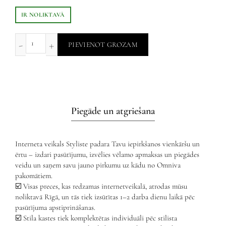
IR NOLIKTAVĀ
PIEVIENOT GROZAM
Piegāde un atgriešana
Interneta veikals Styliste padara Tavu iepirkšanos vienkāršu un
ērtu – izdari pasūtījumu, izvēlies vēlamo apmaksas un piegādes
veidu un saņem savu jauno pirkumu uz kādu no Omniva
pakomātiem.
☑️ Visas preces, kas redzamas internetveikalā, atrodas mūsu
noliktavā Rīgā, un tās tiek izsūtītas 1–2 darba dienu laikā pēc
pasūtījuma apstiprināšanas.
☑️ Stila kastes tiek komplektētas individuāli pēc stilista