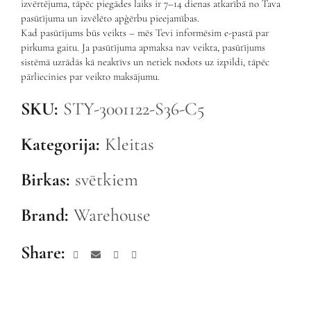
izvērtējuma, tāpēc piegādes laiks ir 7–14 dienas atkarībā no Tava
pasūtījuma un izvēlēto apģērbu pieejamības.
Kad pasūtījums būs veikts – mēs Tevi informēsim e-pastā par
pirkuma gaitu. Ja pasūtījuma apmaksa nav veikta, pasūtījums
sistēmā uzrādās kā neaktīvs un netiek nodots uz izpildi, tāpēc
pārliecinies par veikto maksājumu.
SKU:
STY-3001122-S36-C5
Kategorija:
Kleitas
Birkas:
svētkiem
Brand:
Warehouse
Share