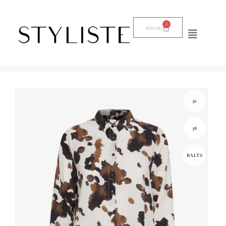
0
€
0.00
36
38
BALTS