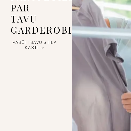
PAR
TAVU
GARDEROBI
PASŪTI SAVU STILA
KASTI ->