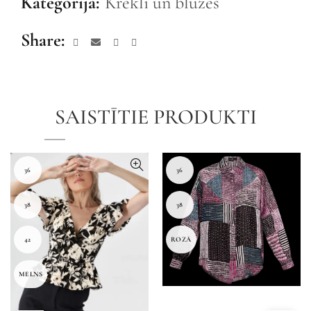
Kategorija:
Krekli un blūzes
Share
SAISTĪTIE PRODUKTI
36
36
38
38
42
ROZĀ
MELNS