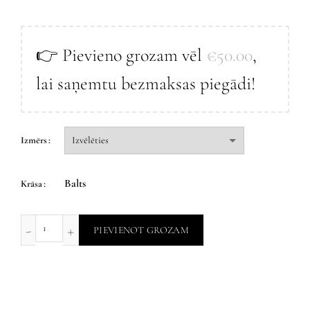
👉 Pievieno grozam vēl
€
50.00
,
lai saņemtu bezmaksas piegādi!
Izmērs
Balts
Krāsa
PIEVIENOT GROZAM