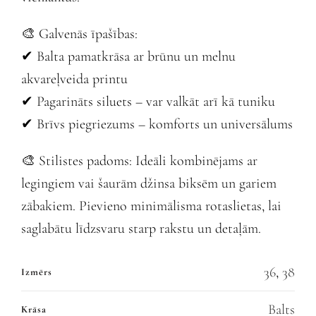
🎨 Galvenās īpašības:
✔ Balta pamatkrāsa ar brūnu un melnu
akvareļveida printu
✔ Pagarināts siluets – var valkāt arī kā tuniku
✔ Brīvs piegriezums – komforts un universālums
🎨 Stilistes padoms: Ideāli kombinējams ar
legingiem vai šaurām džinsa biksēm un gariem
zābakiem. Pievieno minimālisma rotaslietas, lai
saglabātu līdzsvaru starp rakstu un detaļām.
36
,
38
Izmērs
Balts
Krāsa