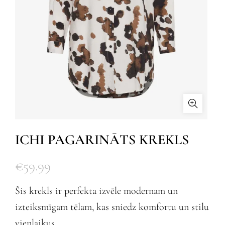
ICHI PAGARINĀTS KREKLS
€
59.99
Šis krekls ir perfekta izvēle modernam un
izteiksmīgam tēlam, kas sniedz komfortu un stilu
vienlaikus.