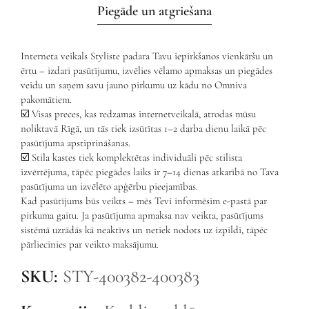
Piegāde un atgriešana
Interneta veikals Styliste padara Tavu iepirkšanos vienkāršu un
ērtu – izdari pasūtījumu, izvēlies vēlamo apmaksas un piegādes
veidu un saņem savu jauno pirkumu uz kādu no Omniva
pakomātiem.
☑️ Visas preces, kas redzamas internetveikalā, atrodas mūsu
noliktavā Rīgā, un tās tiek izsūtītas 1–2 darba dienu laikā pēc
pasūtījuma apstiprināšanas.
☑️ Stila kastes tiek komplektētas individuāli pēc stilista
izvērtējuma, tāpēc piegādes laiks ir 7–14 dienas atkarībā no Tava
pasūtījuma un izvēlēto apģērbu pieejamības.
Kad pasūtījums būs veikts – mēs Tevi informēsim e-pastā par
pirkuma gaitu. Ja pasūtījuma apmaksa nav veikta, pasūtījums
sistēmā uzrādās kā neaktīvs un netiek nodots uz izpildi, tāpēc
pārliecinies par veikto maksājumu.
SKU:
STY-400382-400383