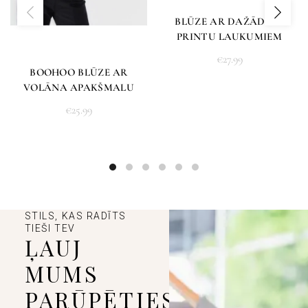
BLŪZE AR DAŽĀDIEM
PRINTU LAUKUMIEM
€
27.99
BOOHOO BLŪZE AR
VOLĀNA APAKŠMALU
€
25.99
STILS, KAS RADĪTS
TIEŠI TEV
ĻAUJ
MUMS
PARŪPĒTIES