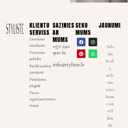
KLIENTU
SAZINIES
SEKO
JAUNUMI
SERVISS
AR
MUMS
MUMS
Lietošanas
noteikumi
+371 220
Atla
900 61
Privātuma
ižu
politika
kod
info@styliste.lv
Biežāk uzdotie
i,
jautājumi
stili
Pasūtījuma
stu
piegāde
ietei
Preces
kum
atgriešana/izmēra
i un
maiņa
vēl
dau
dz