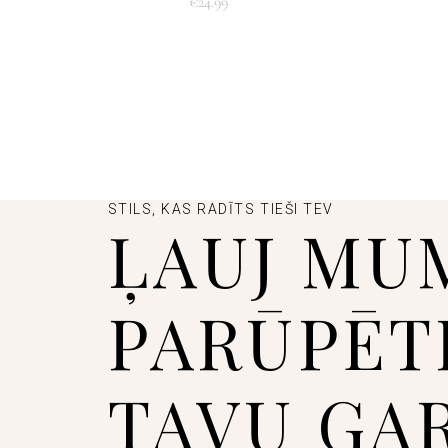
€
24.99
STILS, KAS RADĪTS TIEŠI TEV
ĻAUJ MU
PARŪPĒT
TAVU GA