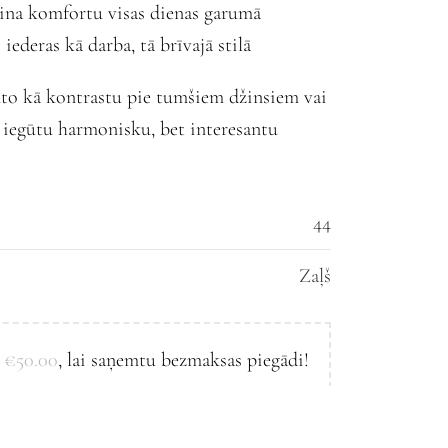
ina komfortu visas dienas garumā
iederas kā darba, tā brīvajā stilā
nto kā kontrastu pie tumšiem džinsiem vai
 iegūtu harmonisku, bet interesantu
44
Zaļš
l
€
50.00
, lai saņemtu bezmaksas piegādi!