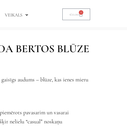
0
€
0.00
VEIKALS
A BERTOS BLŪZE
n gaisīgs audums – blūze, kas ienes mieru
i piemērots pavasarim un vasarai
ķir nelielu “casual” noskaņu