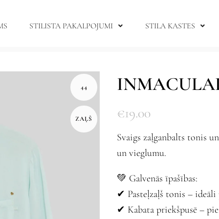
MS
STILISTA PAKALPOJUMI
STILA KASTES
INMACULAD
44
€
19.00
ZAĻŠ
Svaigs zaļganbalts tonis u
un vieglumu.
💚 Galvenās īpašības:
✔ Pasteļzaļš tonis – ideāl
✔ Kabata priekšpusē – pieš