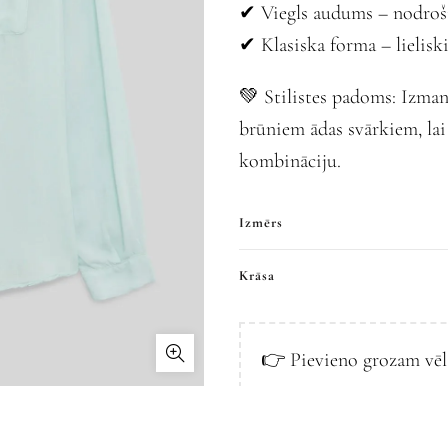
✔ Viegls audums – nodroš
✔ Klasiska forma – lieliski 
💚 Stilistes padoms: Izma
brūniem ādas svārkiem, lai
kombināciju.
Izmērs
Krāsa
👉 Pievieno grozam vē
IR NOLIKTAVĀ