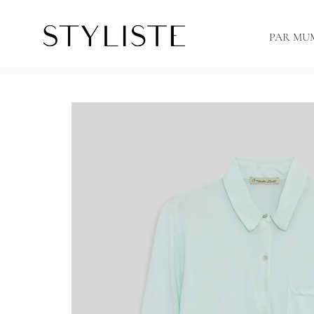
PAR MU
Sākums
Krekli un blūzes
INMACULADA BERTOS Blūze