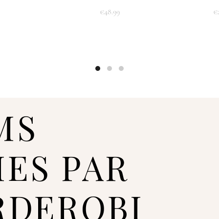
tāpēc piegādes laiks ir 7–
€
48.99
€
izvēlēto apģērbu pieejamīb
Kad pasūtījums būs veikts
pirkuma gaitu. Ja pasūtīju
uzrādās kā neaktīvs un neti
par veikto maksājumu.
SKU:
STY-400213-S44-C11
MS
Kategorija:
Krekli un blūz
Birkas:
Plus size
IES PAR
Share
RDEROBI