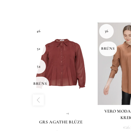
46
36
52
BRŪNS
54
BRŪNS
VERO MODA
+1
KRE
GRS AGATHE BLŪZE
€
26.