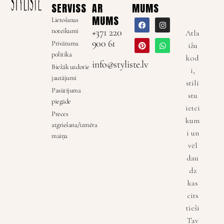
SERVISS
AR
MUMS
MUMS
Lietošanas
noteikumi
+371 220
Atla
900 61
Privātuma
ižu
politika
kod
info@styliste.lv
Biežāk uzdotie
i,
jautājumi
stili
Pasūtījuma
stu
piegāde
ietei
Preces
kum
atgriešana/izmēra
i un
maiņa
vēl
dau
dz
kas
cits
tieši
Tav