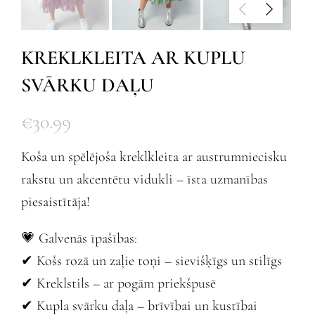
KREKLKLEITA AR KUPLU
SVĀRKU DAĻU
€
30.99
Koša un spēlējoša kreklkleita ar austrumniecisku
rakstu un akcentētu vidukli – īsta uzmanības
piesaistītāja!
💗 Galvenās īpašības:
✔ Košs rozā un zaļie toņi – sievišķīgs un stilīgs
✔ Kreklstils – ar pogām priekšpusē
✔ Kupla svārku daļa – brīvībai un kustībai