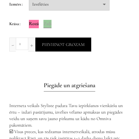
Izmērs
Rozā
Zaļš
Krāsa
PIEVIENOT GROZAM
Piegāde un atgriešana
Interneta veikals Styliste padara Tavu iepirkšanos vienkāršu un
ērtu – izdari pasūtījumu, izvēlies vēlamo apmaksas un piegādes
veidu un saņem savu jauno pirkumu uz kādu no Omniva
pakomātiem.
☑️ Visas preces, kas redzamas internetveikalā, atrodas mūsu
noliktavā Rīgā, un tās tiek izsūtītas 1–2 darba dienu laikā pēc