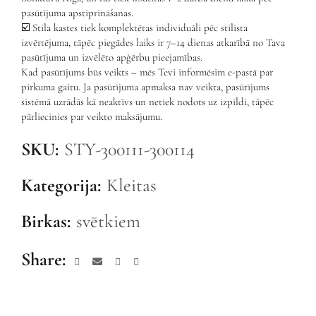
pasūtījuma apstiprināšanas.
☑️ Stila kastes tiek komplektētas individuāli pēc stilista
izvērtējuma, tāpēc piegādes laiks ir 7–14 dienas atkarībā no Tava
pasūtījuma un izvēlēto apģērbu pieejamības.
Kad pasūtījums būs veikts – mēs Tevi informēsim e-pastā par
pirkuma gaitu. Ja pasūtījuma apmaksa nav veikta, pasūtījums
sistēmā uzrādās kā neaktīvs un netiek nodots uz izpildi, tāpēc
pārliecinies par veikto maksājumu.
SKU:
STY-300111-300114
Kategorija:
Kleitas
Birkas:
svētkiem
Share