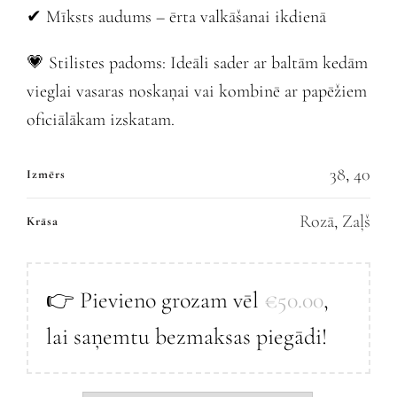
✔ Mīksts audums – ērta valkāšanai ikdienā
💗 Stilistes padoms: Ideāli sader ar baltām kedām
vieglai vasaras noskaņai vai kombinē ar papēžiem
oficiālākam izskatam.
38
,
40
Izmērs
Rozā
,
Zaļš
Krāsa
👉 Pievieno grozam vēl
€
50.00
,
lai saņemtu bezmaksas piegādi!