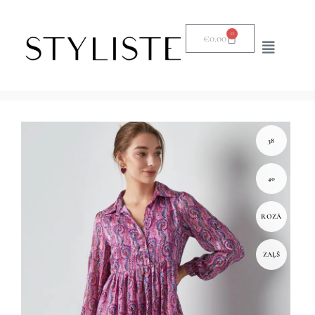
0
€
0.00
38
40
ROZĀ
ZAĻŠ