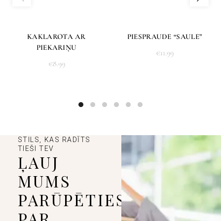
KAKLAROTA AR
PIESPRAUDE “SAULE”
PIEKARIŅU
€
11.99
€
8.99
STILS, KAS RADĪTS
TIEŠI TEV
ĻAUJ
MUMS
PARŪPĒTIES
PAR