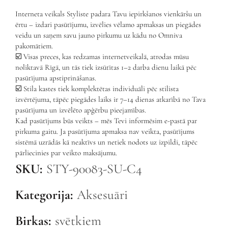
Interneta veikals Styliste padara Tavu iepirkšanos vienkāršu un
ērtu – izdari pasūtījumu, izvēlies vēlamo apmaksas un piegādes
veidu un saņem savu jauno pirkumu uz kādu no Omniva
pakomātiem.
☑️ Visas preces, kas redzamas internetveikalā, atrodas mūsu
noliktavā Rīgā, un tās tiek izsūtītas 1–2 darba dienu laikā pēc
pasūtījuma apstiprināšanas.
☑️ Stila kastes tiek komplektētas individuāli pēc stilista
izvērtējuma, tāpēc piegādes laiks ir 7–14 dienas atkarībā no Tava
pasūtījuma un izvēlēto apģērbu pieejamības.
Kad pasūtījums būs veikts – mēs Tevi informēsim e-pastā par
pirkuma gaitu. Ja pasūtījuma apmaksa nav veikta, pasūtījums
sistēmā uzrādās kā neaktīvs un netiek nodots uz izpildi, tāpēc
pārliecinies par veikto maksājumu.
SKU:
STY-90083-SU-C4
Kategorija:
Aksesuāri
Birkas:
svētkiem