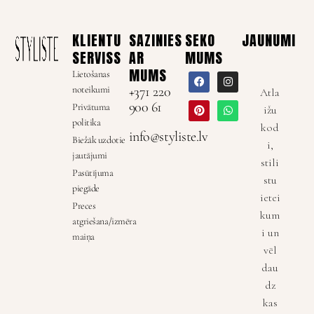
KLIENTU
SAZINIES
SEKO
JAUNUMI
SERVISS
AR
MUMS
MUMS
Lietošanas
noteikumi
+371 220
Atla
900 61
Privātuma
ižu
politika
kod
info@styliste.lv
Biežāk uzdotie
i,
jautājumi
stili
Pasūtījuma
stu
piegāde
ietei
Preces
kum
atgriešana/izmēra
i un
maiņa
vēl
dau
dz
kas