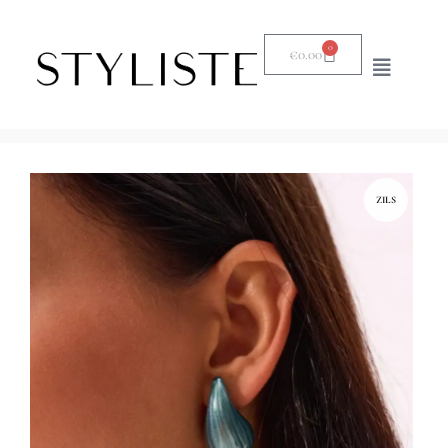
0
€
0.00
ZILS