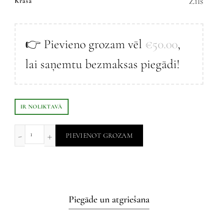
Zils
Krāsa
👉 Pievieno grozam vēl
€
50.00
,
lai saņemtu bezmaksas piegādi!
IR NOLIKTAVĀ
PIEVIENOT GROZAM
Piegāde un atgriešana