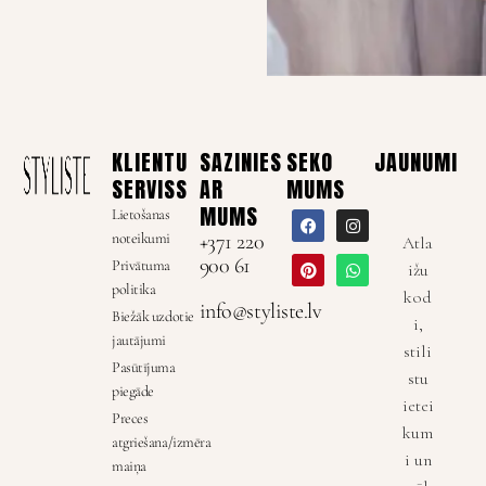
KLIENTU
SAZINIES
SEKO
JAUNUMI
SERVISS
AR
MUMS
MUMS
Lietošanas
noteikumi
+371 220
Atla
900 61
Privātuma
ižu
politika
kod
info@styliste.lv
Biežāk uzdotie
i,
jautājumi
stili
Pasūtījuma
stu
piegāde
ietei
Preces
kum
atgriešana/izmēra
i un
maiņa