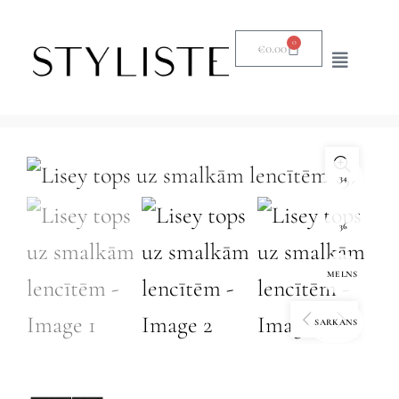
0
€
0.00
34
36
MELNS
SARKANS