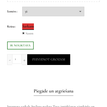
Izmērs
Sarkans
Krāsa
Notīrīt
IR NOLIKTAVĀ
PIEVIENOT GROZAM
Piegāde un atgriešana
Interneta veikals Styliste padara Tavu iepirkšanos vienkāršu un