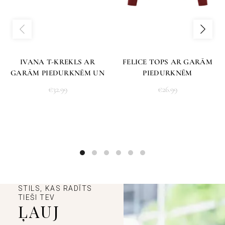
IVANA T-KREKLS AR
FELICE TOPS AR GARĀM
GARĀM PIEDURKNĒM UN
PIEDURKNĒM
VOLĀNA JOSLU
€
32.99
€
26.99
STILS, KAS RADĪTS
TIEŠI TEV
ĻAUJ