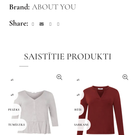
Brand:
ABOUT YOU
Share
SAISTĪTIE PRODUKTI
46
46
48
48
PELĒKS
BĒŠS
TUMŠI ZILS
SARKANS