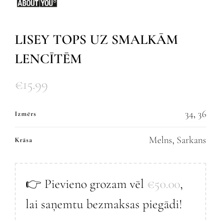
LISEY TOPS UZ SMALKĀM
LENCĪTĒM
€
15.99
34
,
36
Izmērs
Melns
,
Sarkans
Krāsa
👉 Pievieno grozam vēl
€
50.00
,
lai saņemtu bezmaksas piegādi!