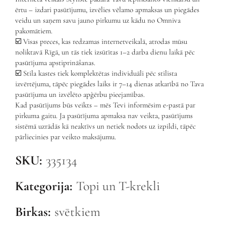
ērtu – izdari pasūtījumu, izvēlies vēlamo apmaksas un piegādes
veidu un saņem savu jauno pirkumu uz kādu no Omniva
pakomātiem.
☑️ Visas preces, kas redzamas internetveikalā, atrodas mūsu
noliktavā Rīgā, un tās tiek izsūtītas 1–2 darba dienu laikā pēc
pasūtījuma apstiprināšanas.
☑️ Stila kastes tiek komplektētas individuāli pēc stilista
izvērtējuma, tāpēc piegādes laiks ir 7–14 dienas atkarībā no Tava
pasūtījuma un izvēlēto apģērbu pieejamības.
Kad pasūtījums būs veikts – mēs Tevi informēsim e-pastā par
pirkuma gaitu. Ja pasūtījuma apmaksa nav veikta, pasūtījums
sistēmā uzrādās kā neaktīvs un netiek nodots uz izpildi, tāpēc
pārliecinies par veikto maksājumu.
SKU:
335134
Kategorija:
Topi un T-krekli
Birkas:
svētkiem