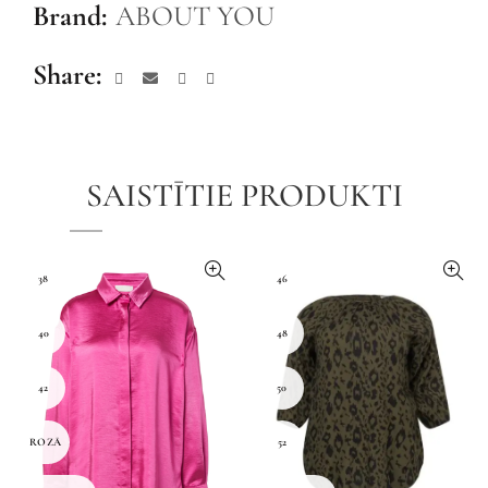
Brand:
ABOUT YOU
Share
SAISTĪTIE PRODUKTI
38
46
40
48
42
50
ROZĀ
52