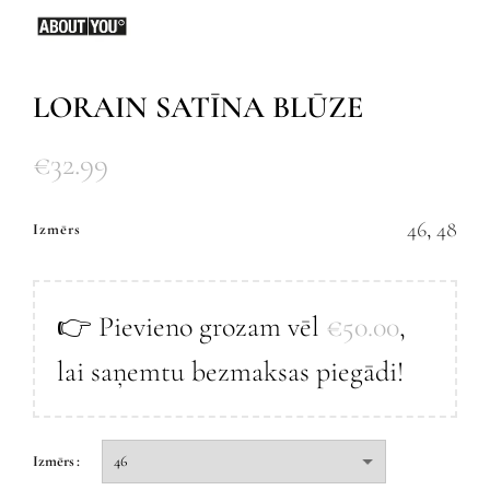
LORAIN SATĪNA BLŪZE
€
32.99
46
,
48
Izmērs
👉 Pievieno grozam vēl
€
50.00
,
lai saņemtu bezmaksas piegādi!
Izmērs