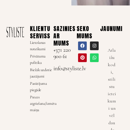
KLIENTU
SAZINIES
SEKO
JAUNUMI
SERVISS
AR
MUMS
MUMS
Lietošanas
noteikumi
+371 220
Atla
900 61
Privātuma
ižu
politika
kod
info@styliste.lv
Biežāk uzdotie
i,
jautājumi
stili
Pasūtījuma
stu
piegāde
ietei
Preces
kum
atgriešana/izmēra
i un
maiņa
vēl
dau