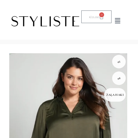
0
€
0.00
46
48
ZAĻA HAKI