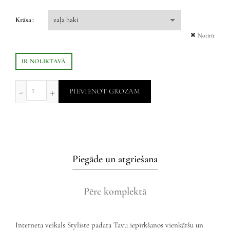
Krāsa
Notīrīt
IR NOLIKTAVĀ
PIEVIENOT GROZAM
Piegāde un atgriešana
Pērc komplektā
Interneta veikals Styliste padara Tavu iepirkšanos vienkāršu un