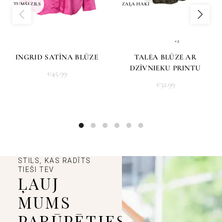
TUMŠI ZILS
ZAĻA HAKI
+2
INGRID SATĪNA BLŪZE
TALEA BLŪZE AR
DZĪVNIEKU PRINTU
€
45.99
€
32.99
STILS, KAS RADĪTS
TIEŠI TEV
ĻAUJ
MUMS
PARŪPĒTIES