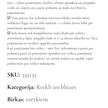
ērtu – izdari pasūtījumu, izvēlies vēlamo apmaksas un piegādes
veidu un saņem savu jauno pirkumu uz kādu no Omniva
pakomātiem.
☑️ Visas preces, kas redzamas internetveikalā, atrodas mūsu
noliktavā Rīgā, un tās tiek izsūtītas 1–2 darba dienu laikā pēc
pasūtījuma apstiprināšanas.
☑️ Stila kastes tiek komplektētas individuāli pēc stilista
izvērtējuma, tāpēc piegādes laiks ir 7–14 dienas atkarībā no Tava
pasūtījuma un izvēlēto apģērbu pieejamības.
Kad pasūtījums būs veikts – mēs Tevi informēsim e-pastā par
pirkuma gaitu. Ja pasūtījuma apmaksa nav veikta, pasūtījums
sistēmā uzrādās kā neaktīvs un netiek nodots uz izpildi, tāpēc
pārliecinies par veikto maksājumu.
SKU:
335135
Kategorija:
Krekli un blūzes
Birkas:
svētkiem