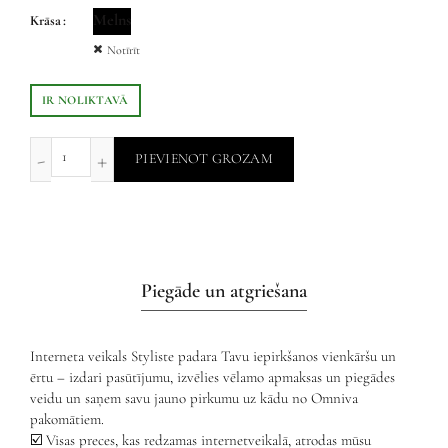
Melns
Krāsa
Notīrīt
IR NOLIKTAVĀ
PIEVIENOT GROZAM
Piegāde un atgriešana
Interneta veikals Styliste padara Tavu iepirkšanos vienkāršu un
ērtu – izdari pasūtījumu, izvēlies vēlamo apmaksas un piegādes
veidu un saņem savu jauno pirkumu uz kādu no Omniva
pakomātiem.
☑️ Visas preces, kas redzamas internetveikalā, atrodas mūsu