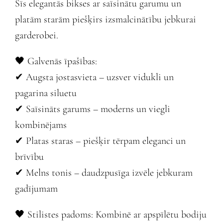
Šīs elegantās bikses ar saīsinātu garumu un
platām starām piešķirs izsmalcinātību jebkurai
garderobei.
🖤 Galvenās īpašības:
✔ Augsta jostasvieta – uzsver vidukli un
pagarina siluetu
✔ Saīsināts garums – moderns un viegli
kombinējams
✔ Platas staras – piešķir tērpam eleganci un
brīvību
✔ Melns tonis – daudzpusīga izvēle jebkuram
gadījumam
🖤 Stilistes padoms: Kombinē ar apspīlētu bodiju