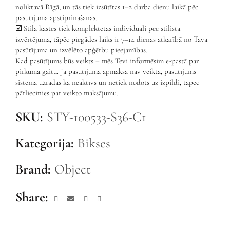
noliktavā Rīgā, un tās tiek izsūtītas 1–2 darba dienu laikā pēc
pasūtījuma apstiprināšanas.
☑️ Stila kastes tiek komplektētas individuāli pēc stilista
izvērtējuma, tāpēc piegādes laiks ir 7–14 dienas atkarībā no Tava
pasūtījuma un izvēlēto apģērbu pieejamības.
Kad pasūtījums būs veikts – mēs Tevi informēsim e-pastā par
pirkuma gaitu. Ja pasūtījuma apmaksa nav veikta, pasūtījums
sistēmā uzrādās kā neaktīvs un netiek nodots uz izpildi, tāpēc
pārliecinies par veikto maksājumu.
SKU:
STY-100533-S36-C1
Kategorija:
Bikses
Brand:
Object
Share