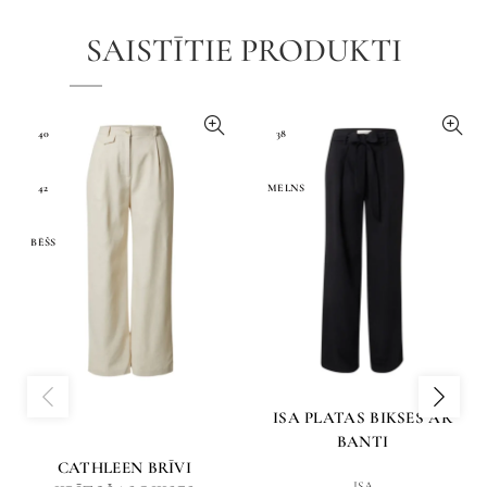
SAISTĪTIE PRODUKTI
40
38
42
MELNS
BĒŠS
ISA PLATAS BIKSES AR
BANTI
CATHLEEN BRĪVI
ISA