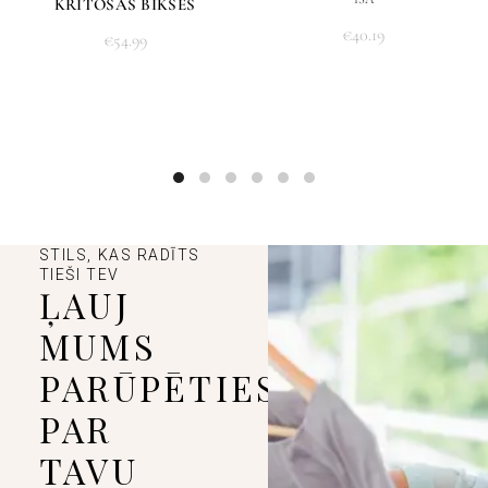
KRĪTOŠAS BIKSES
€
40.19
€
54.99
STILS, KAS RADĪTS
TIEŠI TEV
ĻAUJ
MUMS
PARŪPĒTIES
PAR
TAVU