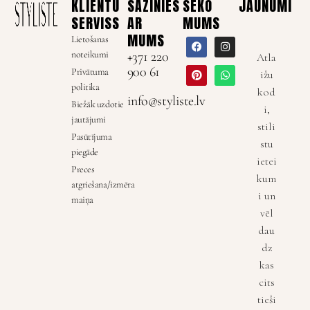
KLIENTU
SAZINIES
SEKO
JAUNUMI
SERVISS
AR
MUMS
MUMS
Lietošanas
noteikumi
+371 220
Atla
900 61
Privātuma
ižu
politika
kod
info@styliste.lv
Biežāk uzdotie
i,
jautājumi
stili
Pasūtījuma
stu
piegāde
ietei
Preces
kum
atgriešana/izmēra
i un
maiņa
vēl
dau
dz
kas
cits
tieši