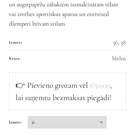
un augstpapēžu zābakiem izsmalcinātam tēlam
vai izvēlies sportiskus apavus un oversized
džemperi brīvam stilam.
36
,
38
Izmērs
Melns
Krāsa
👉 Pievieno grozam vēl
€
50.00
,
lai saņemtu bezmaksas piegādi!
Izmērs