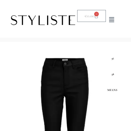
0
€
0.00
36
38
MELNS