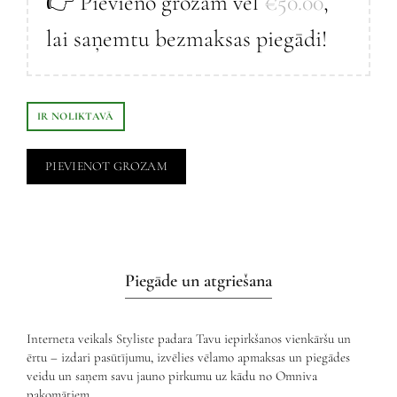
👉 Pievieno grozam vēl
€
50.00
,
lai saņemtu bezmaksas piegādi!
IR NOLIKTAVĀ
PIEVIENOT GROZAM
Piegāde un atgriešana
Interneta veikals Styliste padara Tavu iepirkšanos vienkāršu un
ērtu – izdari pasūtījumu, izvēlies vēlamo apmaksas un piegādes
veidu un saņem savu jauno pirkumu uz kādu no Omniva
pakomātiem.