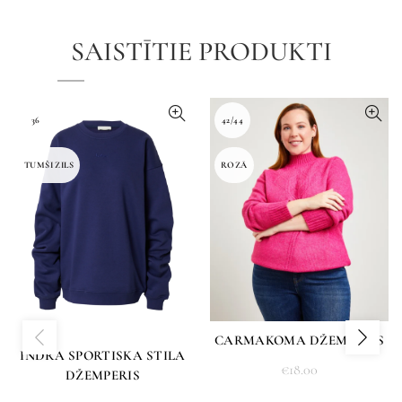
SAISTĪTIE PRODUKTI
36
42/44
TUMŠI ZILS
ROZĀ
CARMAKOMA DŽEMPERIS
INDRA SPORTISKA STILA
€
18.00
DŽEMPERIS