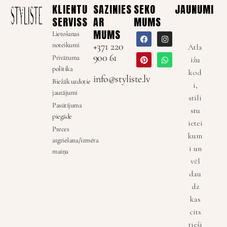
KLIENTU
SAZINIES
SEKO
JAUNUMI
SERVISS
AR
MUMS
MUMS
Lietošanas
noteikumi
+371 220
Atla
900 61
Privātuma
ižu
politika
kod
info@styliste.lv
Biežāk uzdotie
i,
jautājumi
stili
Pasūtījuma
stu
piegāde
ietei
Preces
kum
atgriešana/izmēra
i un
maiņa
vēl
dau
dz
kas
cits
tieši