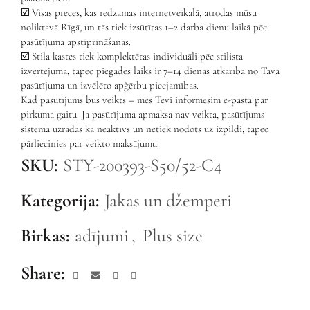
☑️ Visas preces, kas redzamas internetveikalā, atrodas mūsu
noliktavā Rīgā, un tās tiek izsūtītas 1–2 darba dienu laikā pēc
pasūtījuma apstiprināšanas.
☑️ Stila kastes tiek komplektētas individuāli pēc stilista
izvērtējuma, tāpēc piegādes laiks ir 7–14 dienas atkarībā no Tava
pasūtījuma un izvēlēto apģērbu pieejamības.
Kad pasūtījums būs veikts – mēs Tevi informēsim e-pastā par
pirkuma gaitu. Ja pasūtījuma apmaksa nav veikta, pasūtījums
sistēmā uzrādās kā neaktīvs un netiek nodots uz izpildi, tāpēc
pārliecinies par veikto maksājumu.
SKU:
STY-200393-S50/52-C4
Kategorija:
Jakas un džemperi
Birkas:
adījumi
,
Plus size
Share