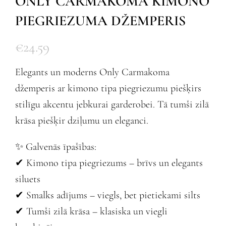
ONLY CARMAKOMA KIMONO
PIEGRIEZUMA DŽEMPERIS
€
24.59
Elegants un moderns Only Carmakoma
džemperis ar kimono tipa piegriezumu piešķirs
stilīgu akcentu jebkurai garderobei. Tā tumši zilā
krāsa piešķir dziļumu un eleganci.
✨ Galvenās īpašības:
✔ Kimono tipa piegriezums – brīvs un elegants
siluets
✔ Smalks adījums – viegls, bet pietiekami silts
✔ Tumši zilā krāsa – klasiska un viegli