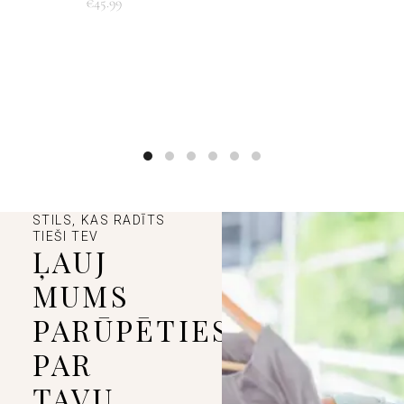
€
45.99
STILS, KAS RADĪTS
TIEŠI TEV
ĻAUJ
MUMS
PARŪPĒTIES
PAR
TAVU