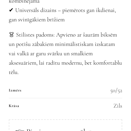
kombinējama
✔ Universāls dizains – piemērots gan ikdienai,
gan svinīgākiem brīžiem
👗 Stilistes padoms: Apvieno ar šaurām biksēm
un potīšu zābakiem minimālistiskam izskatam
vai valkā ar garu svārku un smalkiem
aksesuāriem, lai radītu modernu, bet komfortablu
tēlu.
50/52
Izmērs
Zils
Krāsa