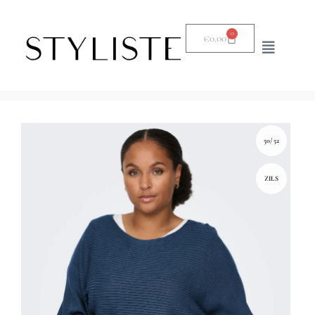
0
€
0.00
50/52
ZILS