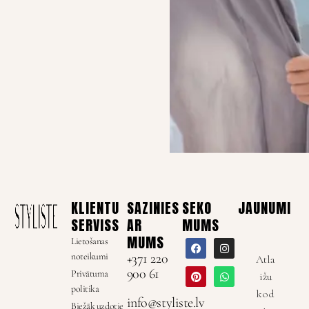
KLIENTU
SAZINIES
SEKO
JAUNUMI
SERVISS
AR
MUMS
MUMS
Lietošanas
noteikumi
+371 220
Atla
900 61
Privātuma
ižu
politika
kod
info@styliste.lv
Biežāk uzdotie