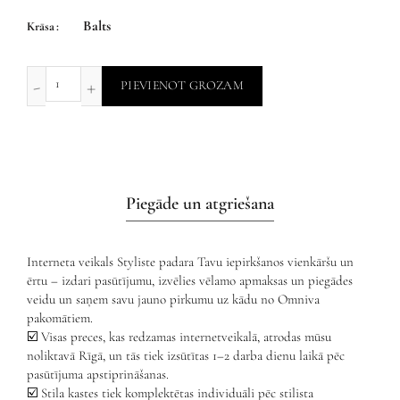
Balts
Krāsa
PIEVIENOT GROZAM
Piegāde un atgriešana
Interneta veikals Styliste padara Tavu iepirkšanos vienkāršu un
ērtu – izdari pasūtījumu, izvēlies vēlamo apmaksas un piegādes
veidu un saņem savu jauno pirkumu uz kādu no Omniva
pakomātiem.
☑️ Visas preces, kas redzamas internetveikalā, atrodas mūsu
noliktavā Rīgā, un tās tiek izsūtītas 1–2 darba dienu laikā pēc
pasūtījuma apstiprināšanas.
☑️ Stila kastes tiek komplektētas individuāli pēc stilista