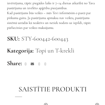
izvērtējuma, tāpēc piegādes laiks ir 7–14 dienas atkarībā no Tava
pasūtījuma un izvēlēto apģērbu pieejamības.
Kad pasūtījums būs veikts – mēs Tevi informēsim e-pastā par
pirkuma gaitu. Ja pasūtījuma apmaksa nav veikta, pasūtījums
sistēmā uzrādās kā neaktīvs un netiek nodots uz izpildi, tāpēc
pārliecinies par veikto maksājumu.
SKU:
STY-600442-600443
Kategorija:
Topi un T-krekli
Share
SAISTĪTIE PRODUKTI