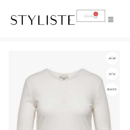
0
€
0.00
46/48
50/52
BALTS