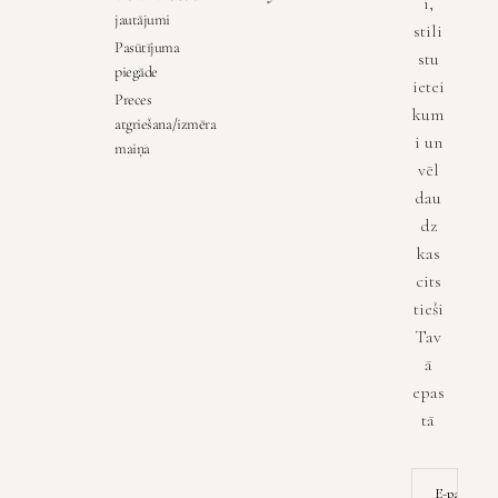
i,
jautājumi
stili
Pasūtījuma
stu
piegāde
ietei
Preces
kum
atgriešana/izmēra
i un
maiņa
vēl
dau
dz
kas
cits
tieši
Tav
ā
epas
tā
E-pasta ad