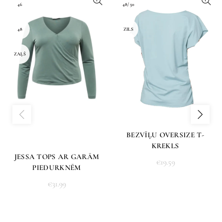
46
48/50
48
ZILS
ZAĻŠ
BEZVĪĻU OVERSIZE T-
KREKLS
JESSA TOPS AR GARĀM
€
19.59
PIEDURKNĒM
€
31.99