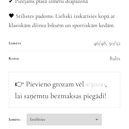
✔ Pieejams plašā izmēru diapazonā
🖤 Stilistes padoms: Lieliski izskatīsies kopā ar
klasiskām džinsa biksēm un sportiskām kedām.
46/48
,
50/52
Izmērs
Balts
Krāsa
👉 Pievieno grozam vēl
€
50.00
,
lai saņemtu bezmaksas piegādi!
Izmērs