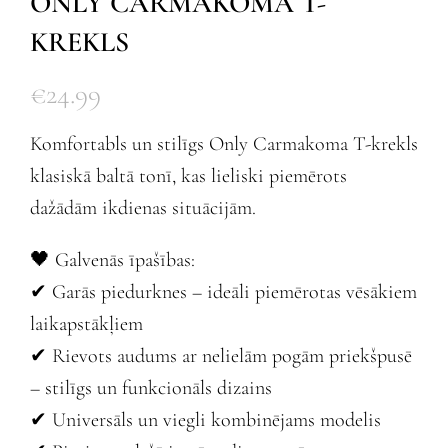
ONLY CARMAKOMA T-
KREKLS
€
24.99
Komfortabls un stilīgs Only Carmakoma T-krekls
klasiskā baltā tonī, kas lieliski piemērots
dažādām ikdienas situācijām.
🖤 Galvenās īpašības:
✔ Garās piedurknes – ideāli piemērotas vēsākiem
laikapstākļiem
✔ Rievots audums ar nelielām pogām priekšpusē
– stilīgs un funkcionāls dizains
✔ Universāls un viegli kombinējams modelis