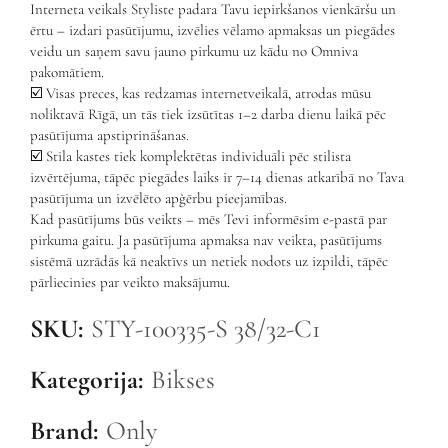
Interneta veikals Styliste padara Tavu iepirkšanos vienkāršu un
ērtu – izdari pasūtījumu, izvēlies vēlamo apmaksas un piegādes
veidu un saņem savu jauno pirkumu uz kādu no Omniva
pakomātiem.
☑️ Visas preces, kas redzamas internetveikalā, atrodas mūsu
noliktavā Rīgā, un tās tiek izsūtītas 1–2 darba dienu laikā pēc
pasūtījuma apstiprināšanas.
☑️ Stila kastes tiek komplektētas individuāli pēc stilista
izvērtējuma, tāpēc piegādes laiks ir 7–14 dienas atkarībā no Tava
pasūtījuma un izvēlēto apģērbu pieejamības.
Kad pasūtījums būs veikts – mēs Tevi informēsim e-pastā par
pirkuma gaitu. Ja pasūtījuma apmaksa nav veikta, pasūtījums
sistēmā uzrādās kā neaktīvs un netiek nodots uz izpildi, tāpēc
pārliecinies par veikto maksājumu.
SKU:
STY-100335-S 38/32-C1
Kategorija:
Bikses
Brand:
Only