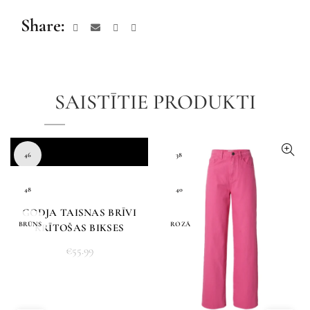
Share
SAISTĪTIE PRODUKTI
46
38
48
40
GODJA TAISNAS BRĪVI
BRŪNS
ROZĀ
KRĪTOŠAS BIKSES
€
55.99