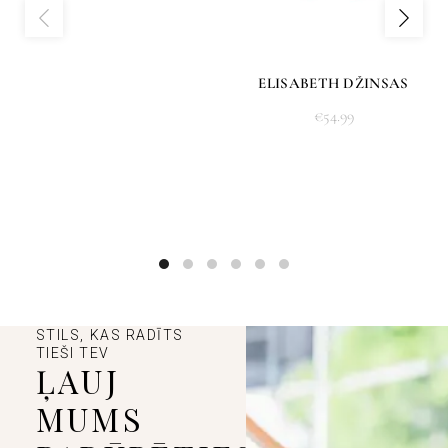
ELISABETH DŽINSAS
€
54.99
STILS, KAS RADĪTS
TIEŠI TEV
ĻAUJ
MUMS