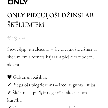
ONLY PIEGUĻOŠI DŽINSI AR
ŠĶĒLUMIEM
€
49.99
Sieviešķīgi un eleganti – šie pieguļošie džinsi ar
šķēlumiem akcentēs kājas un piešķirs modernu
akcentu.
🖤 Galvenās īpašības:
✔ Pieguļošs piegriezums – izceļ auguma līnijas
✔ Šķēlumi – piešķir negaidītu akcentu un
kustību
✔ Vidēji augsta jostasvieta – nodrošina komfortu