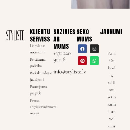
KLIENTU
SAZINIES
SEKO
JAUNUMI
SERVISS
AR
MUMS
MUMS
Lietošanas
noteikumi
+371 220
Atla
900 61
Privātuma
ižu
politika
kod
info@styliste.lv
Biežāk uzdotie
i,
jautājumi
stili
Pasūtījuma
stu
piegāde
ietei
Preces
kum
atgriešana/izmēra
i un
maiņa
vēl
dau