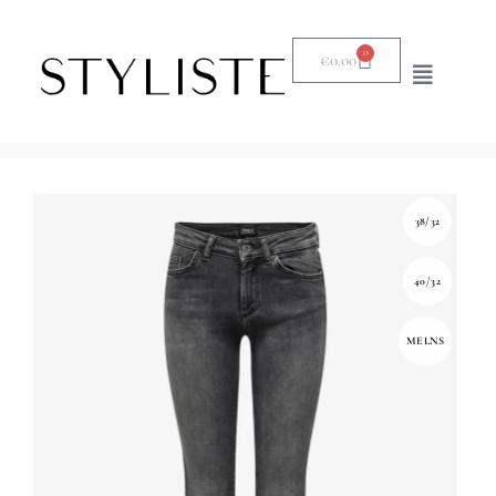
0
€
0.00
38/32
40/32
MELNS