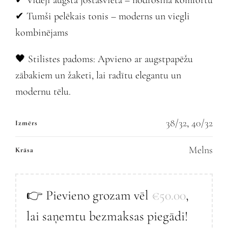
✔ Tumši pelēkais tonis – moderns un viegli
kombinējams
🖤 Stilistes padoms: Apvieno ar augstpapēžu
zābakiem un žaketi, lai radītu elegantu un
modernu tēlu.
38/32
,
40/32
Izmērs
Melns
Krāsa
👉 Pievieno grozam vēl
€
50.00
,
lai saņemtu bezmaksas piegādi!