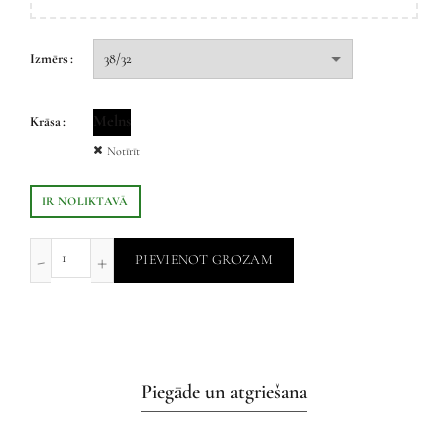
Izmērs
Melns
Krāsa
Notīrīt
IR NOLIKTAVĀ
PIEVIENOT GROZAM
Piegāde un atgriešana