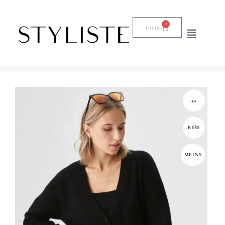
0
€
0.00
42
BĒŠS
MELNS