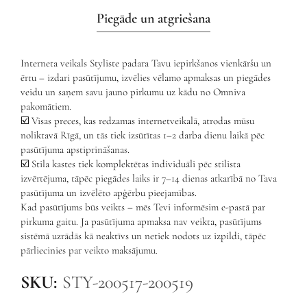
Piegāde un atgriešana
Interneta veikals Styliste padara Tavu iepirkšanos vienkāršu un
ērtu – izdari pasūtījumu, izvēlies vēlamo apmaksas un piegādes
veidu un saņem savu jauno pirkumu uz kādu no Omniva
pakomātiem.
☑️ Visas preces, kas redzamas internetveikalā, atrodas mūsu
noliktavā Rīgā, un tās tiek izsūtītas 1–2 darba dienu laikā pēc
pasūtījuma apstiprināšanas.
☑️ Stila kastes tiek komplektētas individuāli pēc stilista
izvērtējuma, tāpēc piegādes laiks ir 7–14 dienas atkarībā no Tava
pasūtījuma un izvēlēto apģērbu pieejamības.
Kad pasūtījums būs veikts – mēs Tevi informēsim e-pastā par
pirkuma gaitu. Ja pasūtījuma apmaksa nav veikta, pasūtījums
sistēmā uzrādās kā neaktīvs un netiek nodots uz izpildi, tāpēc
pārliecinies par veikto maksājumu.
SKU:
STY-200517-200519