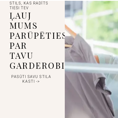
STILS, KAS RADĪTS
TIEŠI TEV
ĻAUJ
MUMS
PARŪPĒTIES
PAR
TAVU
GARDEROBI
PASŪTI SAVU STILA
KASTI ->