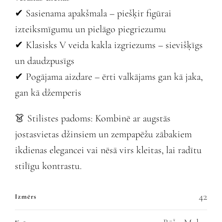
✔ Sasienama apakšmala – piešķir figūrai
izteiksmīgumu un pielāgo piegriezumu
✔ Klasisks V veida kakla izgriezums – sievišķīgs
un daudzpusīgs
✔ Pogājama aizdare – ērti valkājams gan kā jaka,
gan kā džemperis
👗 Stilistes padoms: Kombinē ar augstās
jostasvietas džinsiem un zempapēžu zābakiem
ikdienas elegancei vai nēsā virs kleitas, lai radītu
stilīgu kontrastu.
42
Izmērs