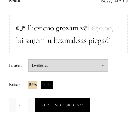
Bēšs
,
Melns
Krāsa
👉 Pievieno grozam vēl
€
50.00
,
lai saņemtu bezmaksas piegādi!
Izmērs
Bēšs
Melns
Krāsa
PIEVIENOT GROZAM