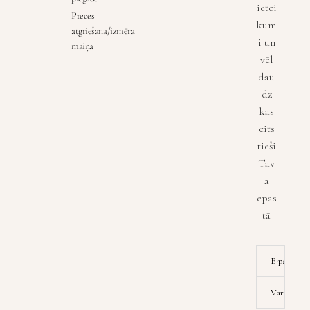
ietei
Preces
kum
atgriešana/izmēra
i un
maiņa
vēl
dau
dz
kas
cits
tieši
Tav
ā
epas
tā
E-pasta ad
Vārds