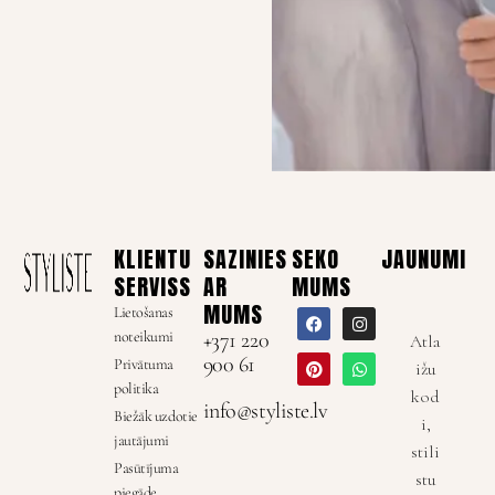
KLIENTU
SAZINIES
SEKO
JAUNUMI
SERVISS
AR
MUMS
MUMS
Lietošanas
noteikumi
+371 220
Atla
900 61
Privātuma
ižu
politika
kod
info@styliste.lv
Biežāk uzdotie
i,
jautājumi
stili
Pasūtījuma
stu
piegāde