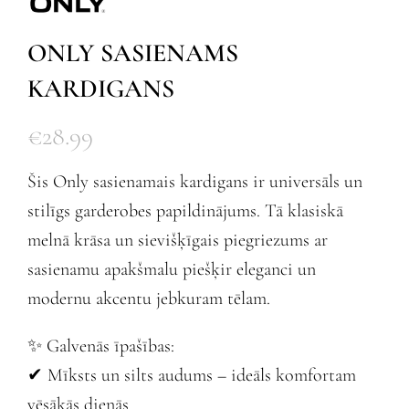
ONLY SASIENAMS
KARDIGANS
€
28.99
Šis Only sasienamais kardigans ir universāls un
stilīgs garderobes papildinājums. Tā klasiskā
melnā krāsa un sievišķīgais piegriezums ar
sasienamu apakšmalu piešķir eleganci un
modernu akcentu jebkuram tēlam.
✨ Galvenās īpašības:
✔ Mīksts un silts audums – ideāls komfortam
vēsākās dienās