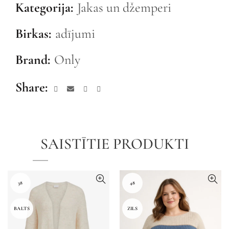
Kategorija:
Jakas un džemperi
Birkas:
adījumi
Brand:
Only
Share
SAISTĪTIE PRODUKTI
38
48
BALTS
ZILS