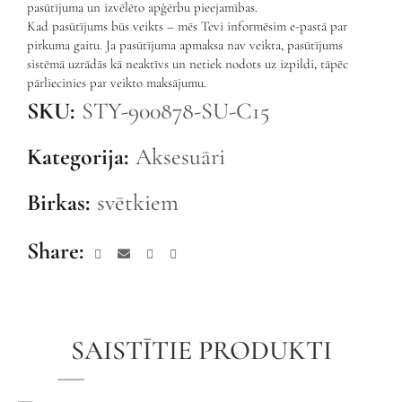
pasūtījuma un izvēlēto apģērbu pieejamības.
Kad pasūtījums būs veikts – mēs Tevi informēsim e-pastā par
pirkuma gaitu. Ja pasūtījuma apmaksa nav veikta, pasūtījums
sistēmā uzrādās kā neaktīvs un netiek nodots uz izpildi, tāpēc
pārliecinies par veikto maksājumu.
SKU:
STY-900878-SU-C15
Kategorija:
Aksesuāri
Birkas:
svētkiem
Share
SAISTĪTIE PRODUKTI