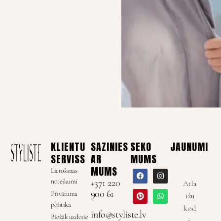
KLIENTU
SAZINIES
SEKO
JAUNUMI
SERVISS
AR
MUMS
MUMS
Lietošanas
noteikumi
+371 220
Atla
900 61
Privātuma
ižu
politika
kod
info@styliste.lv
Biežāk uzdotie
i,