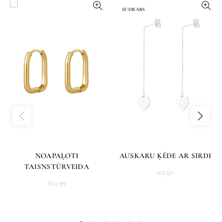
SUDRABS
NOAPAĻOTI
AUSKARU ĶĒDE AR SIRDI
TAISNSTŪRVEIDA
€
2.50
AUSKARI
€
11.99