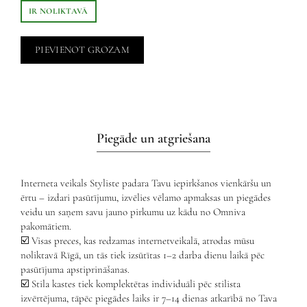
IR NOLIKTAVĀ
PIEVIENOT GROZAM
Piegāde un atgriešana
Interneta veikals Styliste padara Tavu iepirkšanos vienkāršu un
ērtu – izdari pasūtījumu, izvēlies vēlamo apmaksas un piegādes
veidu un saņem savu jauno pirkumu uz kādu no Omniva
pakomātiem.
☑️ Visas preces, kas redzamas internetveikalā, atrodas mūsu
noliktavā Rīgā, un tās tiek izsūtītas 1–2 darba dienu laikā pēc
pasūtījuma apstiprināšanas.
☑️ Stila kastes tiek komplektētas individuāli pēc stilista
izvērtējuma, tāpēc piegādes laiks ir 7–14 dienas atkarībā no Tava