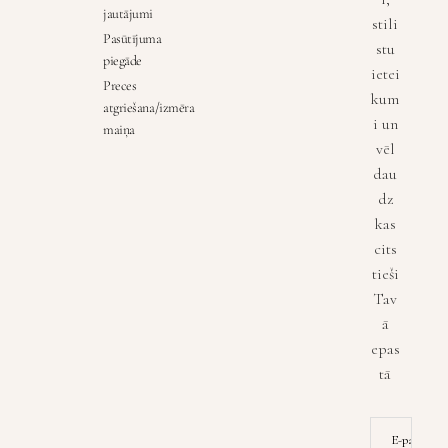
jautājumi
stili
Pasūtījuma
stu
piegāde
ietei
Preces
kum
atgriešana/izmēra
i un
maiņa
vēl
dau
dz
kas
cits
tieši
Tav
ā
epas
tā
E-pasta ad