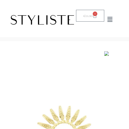
0
€
0.00