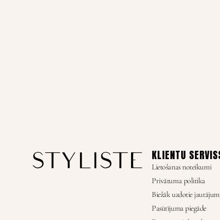
KLIENTU SERVIS
Lietošanas noteikumi
Privātuma politika
Biežāk uzdotie jautājum
Pasūtījuma piegāde