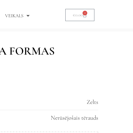
0
€
0.00
VEIKALS
A FORMAS
Zelts
Nerūsējošais tērauds