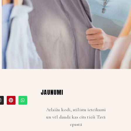
JAUNUMI
Atlaižu kodi, stilistu ieteikumi
un vēl daudz kas cits tieši Tavā
epastā