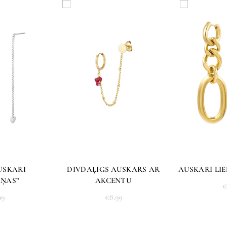
apstiprināšanas.
☑️ Stila kastes tiek komple
tāpēc piegādes laiks ir 7–
izvēlēto apģērbu pieejamīb
Kad pasūtījums būs veikts
pirkuma gaitu. Ja pasūtīju
uzrādās kā neaktīvs un neti
par veikto maksājumu.
SKU:
STY-900871-SU-C15
Kategorija:
Aksesuāri
USKARI
DIVDAĻĪGS AUSKARS AR
AUSKARI LIE
Birkas:
svētkiem
IŅAS”
AKCENTU
€
Share
99
€
8.99