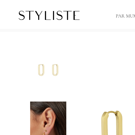
PAR MU
Sākums
Aksesuāri
Taisnstūra formas auskari