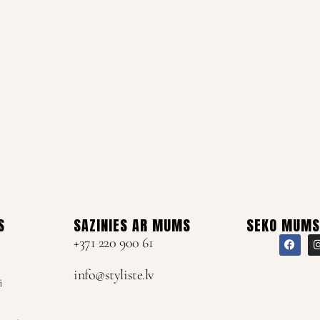
S
SAZINIES AR MUMS
SEKO MUMS
+371 220 900 61
info@styliste.lv
i