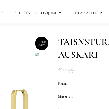
MS
STILISTA PAKALPOJUMI
STILA KASTES
TAISNSTŪR
SOLD
OUT
AUSKARI
€
11.99
Krāsa
Materiāls