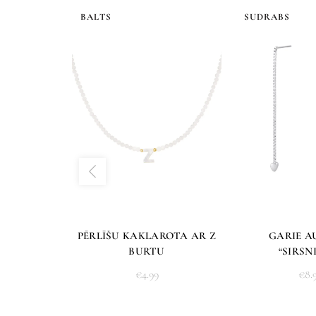
BALTS
SUDRABS
PĒRLĪŠU KAKLAROTA AR Z
GARIE A
BURTU
“SIRSN
€
4.99
€
8.