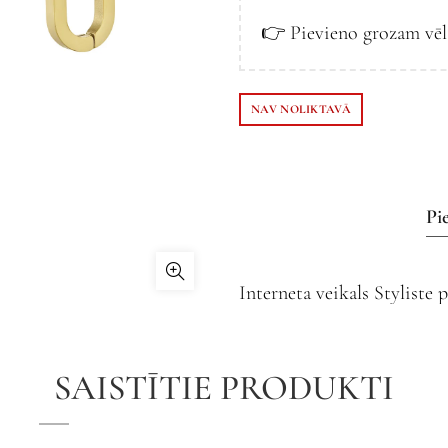
👉 Pievieno grozam vē
NAV NOLIKTAVĀ
Pi
Interneta veikals Styliste
– izdari pasūtījumu, izvēl
saņem savu jauno pirkum
SAISTĪTIE PRODUKTI
☑️ Visas preces, kas redza
Rīgā, un tās tiek izsūtītas