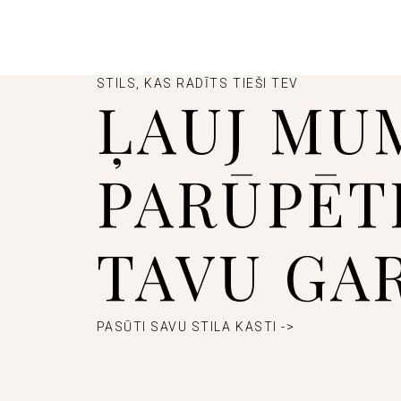
STILS, KAS RADĪTS TIEŠI TEV
ĻAUJ MU
PARŪPĒT
TAVU GA
PASŪTI SAVU STILA KASTI ->