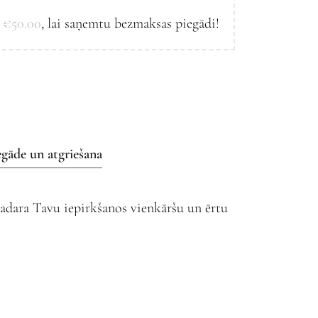
l
€
50.00
, lai saņemtu bezmaksas piegādi!
egāde un atgriešana
 padara Tavu iepirkšanos vienkāršu un ērtu
ies vēlamo apmaksas un piegādes veidu un
u uz kādu no Omniva pakomātiem.
mas internetveikalā, atrodas mūsu noliktavā
 1–2 darba dienu laikā pēc pasūtījuma