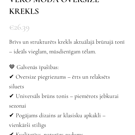
KREKLS
€
26.39
Brīvs un strukturēts krekls aktuālajā brūnajā tonī
– ideāls vieglam, mūsdienīgam tēlam.
🤎 Galvenās īpašības:
✔ Oversize piegriezums – ērts un relaksēts
siluets
✔ Universāls brūns tonis – piemērots jebkurai
sezonai
✔ Pogājams dizains ar klasisku apkakli –
vienkārši stilīgs
✔ Kvalitatīvs, noturīgs audums