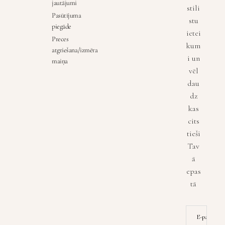
jautājumi
stili
Pasūtījuma
stu
piegāde
ietei
Preces
kum
atgriešana/izmēra
i un
maiņa
vēl
dau
dz
kas
cits
tieši
Tav
ā
epas
tā
E-pasta ad