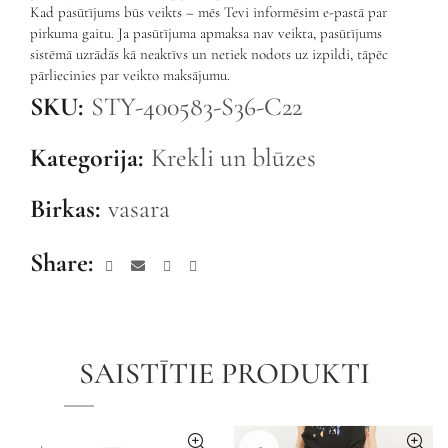
Kad pasūtījums būs veikts – mēs Tevi informēsim e-pastā par
pirkuma gaitu. Ja pasūtījuma apmaksa nav veikta, pasūtījums
sistēmā uzrādās kā neaktīvs un netiek nodots uz izpildi, tāpēc
pārliecinies par veikto maksājumu.
SKU:
STY-400583-S36-C22
Kategorija:
Krekli un blūzes
Birkas:
vasara
Share
SAISTĪTIE PRODUKTI