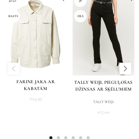
40/42
38
BALTS
ZILS
FARINE JAKA AR
TALLY WEIJL PIEGUĻOŠAS
KABATĀM
DŽINSAS AR ŠĶĒLUMIEM
€
54.99
TALLY WEIJL
€
17.00