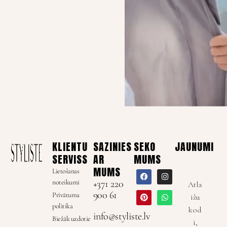
KLIENTU
SAZINIES
SEKO
JAUNUMI
SERVISS
AR
MUMS
MUMS
Lietošanas
noteikumi
+371 220
Atla
900 61
Privātuma
ižu
politika
kod
info@styliste.lv
Biežāk uzdotie
i,