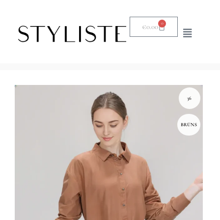
0
€
0.00
36
BRŪNS