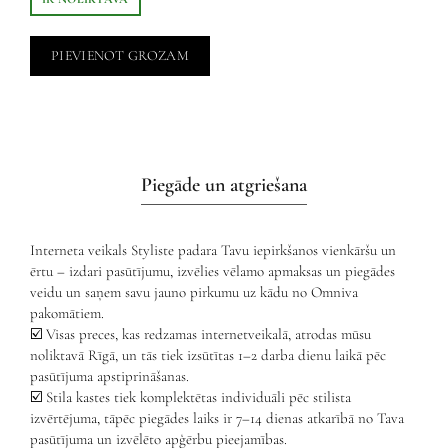
PIEVIENOT GROZAM
Piegāde un atgriešana
Interneta veikals Styliste padara Tavu iepirkšanos vienkāršu un
ērtu – izdari pasūtījumu, izvēlies vēlamo apmaksas un piegādes
veidu un saņem savu jauno pirkumu uz kādu no Omniva
pakomātiem.
☑️ Visas preces, kas redzamas internetveikalā, atrodas mūsu
noliktavā Rīgā, un tās tiek izsūtītas 1–2 darba dienu laikā pēc
pasūtījuma apstiprināšanas.
☑️ Stila kastes tiek komplektētas individuāli pēc stilista
izvērtējuma, tāpēc piegādes laiks ir 7–14 dienas atkarībā no Tava
pasūtījuma un izvēlēto apģērbu pieejamības.