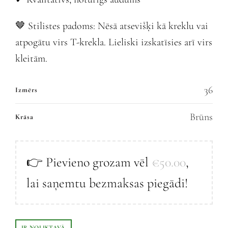
🤎 Stilistes padoms: Nēsā atsevišķi kā kreklu vai
atpogātu virs T-krekla. Lieliski izskatīsies arī virs
kleitām.
36
Izmērs
Brūns
Krāsa
👉 Pievieno grozam vēl
€
50.00
,
lai saņemtu bezmaksas piegādi!
IR NOLIKTAVĀ