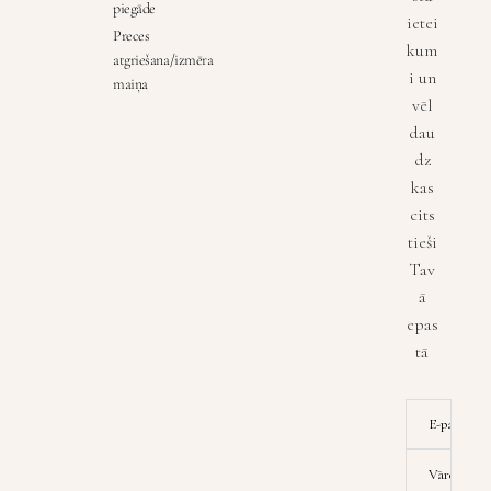
piegāde
ietei
Preces
kum
atgriešana/izmēra
i un
maiņa
vēl
dau
dz
kas
cits
tieši
Tav
ā
epas
tā
E-pasta ad
Vārds