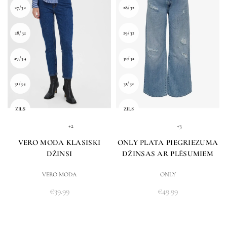
27/32
28/32
28/32
29/32
29/34
30/32
31/34
31/32
ZILS
ZILS
+3
+2
ONLY PLATA PIEGRIEZUMA
VERO MODA KLASISKI
DŽINSAS AR PLĒSUMIEM
DŽINSI
ONLY
VERO MODA
€
49.99
€
39.99