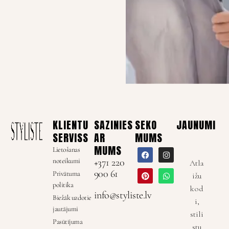
KLIENTU
SAZINIES
SEKO
JAUNUMI
SERVISS
AR
MUMS
MUMS
Lietošanas
noteikumi
+371 220
Atla
900 61
Privātuma
ižu
politika
kod
info@styliste.lv
Biežāk uzdotie
i,
jautājumi
stili
Pasūtījuma
stu