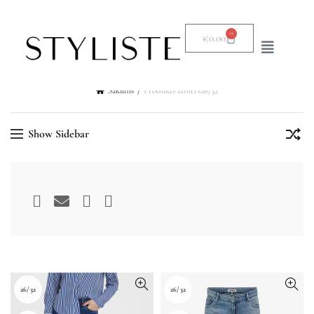
0
€
0.00
Sākums
Produkts Izmērs
26/32
Show Sidebar
26/32
26/32