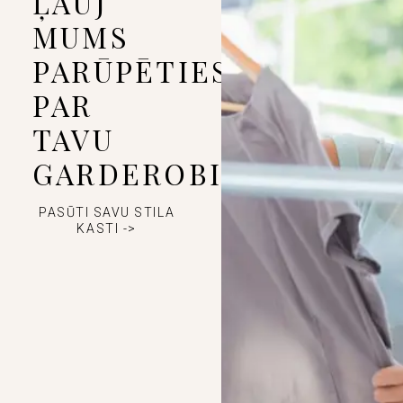
ĻAUJ
MUMS
PARŪPĒTIES
PAR
TAVU
GARDEROBI
PASŪTI SAVU STILA
KASTI ->