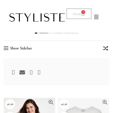
0
€
0.00
Sākums
Produkts Izmērs
50/52
Show Sidebar
46/48
46/48