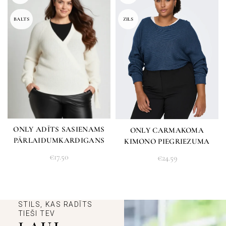
BALTS
ZILS
ONLY ADĪTS SASIENAMS
ONLY CARMAKOMA
PĀRLAIDUMKARDIGANS
KIMONO PIEGRIEZUMA
DŽEMPERIS
€
17.50
€
24.59
STILS, KAS RADĪTS
TIEŠI TEV