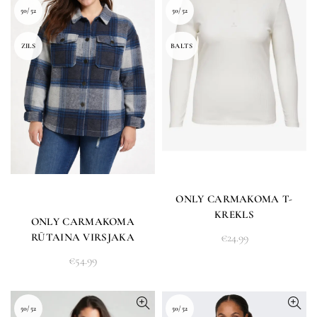
50/52
50/52
ZILS
BALTS
ONLY CARMAKOMA T-
KREKLS
ONLY CARMAKOMA
€
24.99
RŪTAINA VIRSJAKA
€
54.99
50/52
50/52