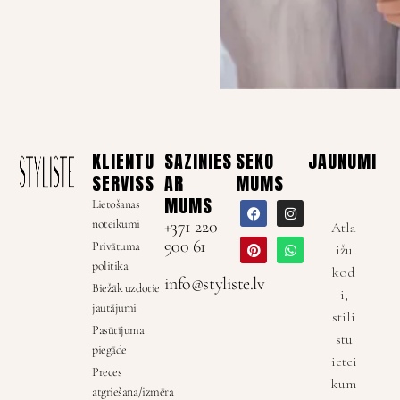
KLIENTU
SAZINIES
SEKO
JAUNUMI
SERVISS
AR
MUMS
MUMS
Lietošanas
noteikumi
+371 220
Atla
900 61
Privātuma
ižu
politika
kod
info@styliste.lv
Biežāk uzdotie
i,
jautājumi
stili
Pasūtījuma
stu
piegāde
ietei
Preces
kum
atgriešana/izmēra