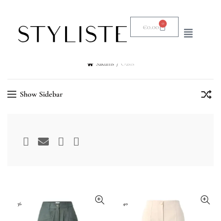
0
€
0.00
Sākums
Oasis
Show Sidebar
36
40