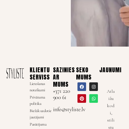
KLIENTU
SAZINIES
SEKO
JAUNUMI
SERVISS
AR
MUMS
MUMS
Lietošanas
noteikumi
+371 220
Atla
900 61
Privātuma
ižu
politika
kod
info@styliste.lv
Biežāk uzdotie
i,
jautājumi
stili
Pasūtījuma
stu