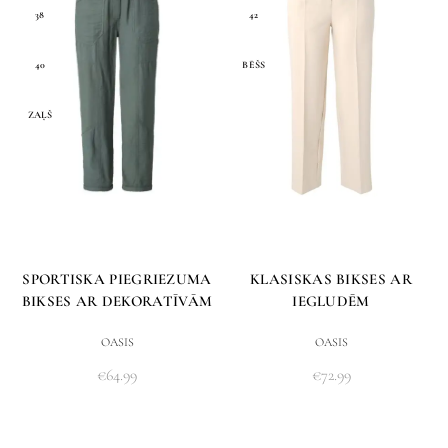
38
42
40
BĒŠS
ZAĻŠ
SPORTISKA PIEGRIEZUMA
KLASISKAS BIKSES AR
BIKSES AR DEKORATĪVĀM
IEGLUDĒM
KABATĀM
OASIS
OASIS
€
64.99
€
72.99