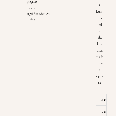
piegāde
ietei
Preces
kum
atgriešana/izmēra
i un
maiņa
vēl
dau
dz
kas
cits
tieši
Tav
ā
epas
tā
E-pasta ad
Vārds