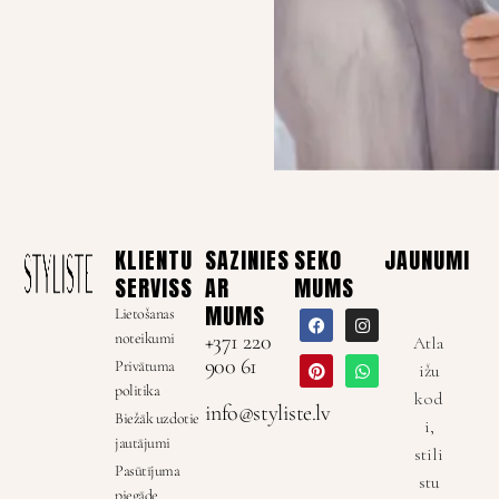
KLIENTU
SAZINIES
SEKO
JAUNUMI
SERVISS
AR
MUMS
MUMS
Lietošanas
noteikumi
+371 220
Atla
900 61
Privātuma
ižu
politika
kod
info@styliste.lv
Biežāk uzdotie
i,
jautājumi
stili
Pasūtījuma
stu
piegāde