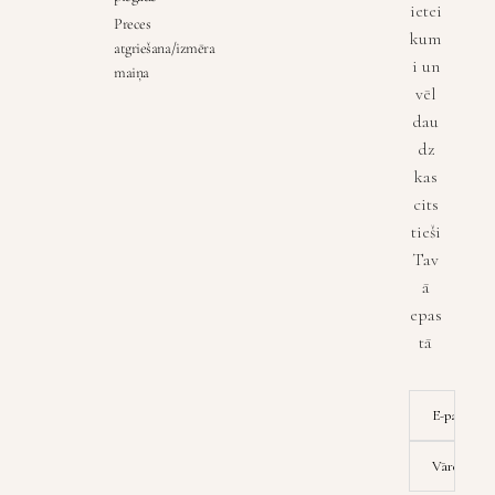
ietei
Preces
kum
atgriešana/izmēra
i un
maiņa
vēl
dau
dz
kas
cits
tieši
Tav
ā
epas
tā
E-pasta ad
Vārds