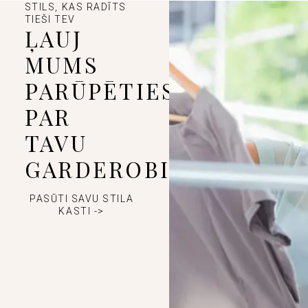
STILS, KAS RADĪTS
TIEŠI TEV
ĻAUJ
MUMS
PARŪPĒTIES
PAR
TAVU
GARDEROBI
PASŪTI SAVU STILA
KASTI ->