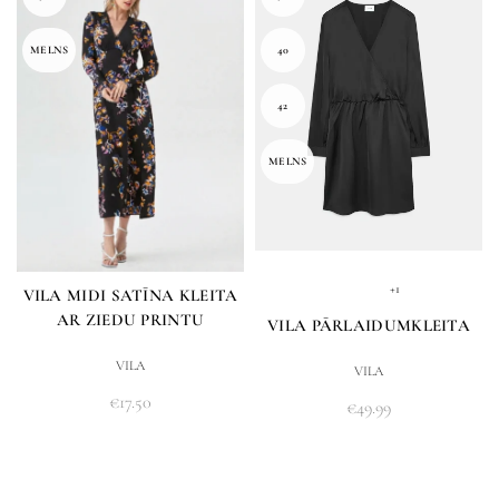
MELNS
40
42
MELNS
+1
VILA MIDI SATĪNA KLEITA
AR ZIEDU PRINTU
VILA PĀRLAIDUMKLEITA
VILA
VILA
€
17.50
€
49.99