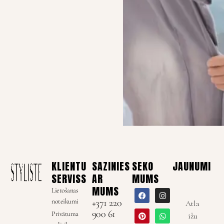
KLIENTU
SAZINIES
SEKO
JAUNUMI
SERVISS
AR
MUMS
MUMS
Lietošanas
noteikumi
+371 220
Atla
900 61
Privātuma
ižu