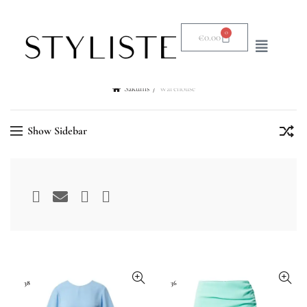
0
€
0.00
Sākums
Warehouse
Show Sidebar
38
36