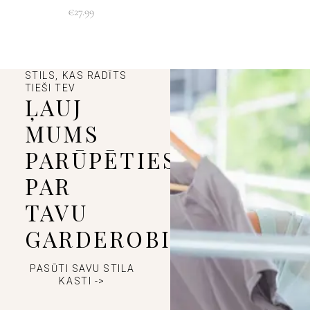
€
27.99
STILS, KAS RADĪTS
TIEŠI TEV
ĻAUJ
MUMS
PARŪPĒTIES
PAR
TAVU
GARDEROBI
PASŪTI SAVU STILA
KASTI ->