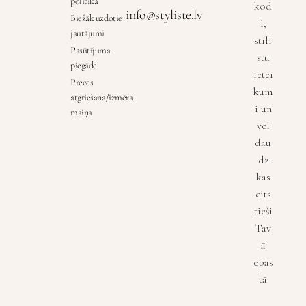
politika
kod
info@styliste.lv
Biežāk uzdotie
i,
jautājumi
stili
Pasūtījuma
stu
piegāde
ietei
Preces
kum
atgriešana/izmēra
i un
maiņa
vēl
dau
dz
kas
cits
tieši
Tav
ā
epas
tā