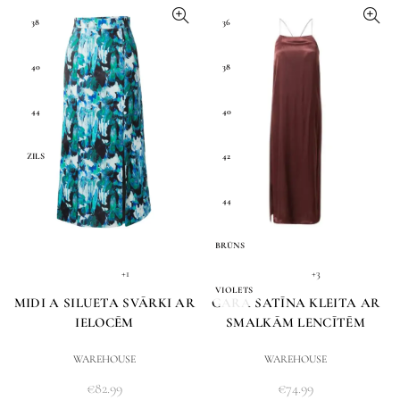
38
36
40
38
44
40
ZILS
42
44
BRŪNS
+1
+3
VIOLETS
MIDI A SILUETA SVĀRKI AR
GARA SATĪNA KLEITA AR
IELOCĒM
SMALKĀM LENCĪTĒM
WAREHOUSE
WAREHOUSE
€
82.99
€
74.99