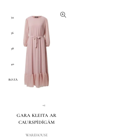
34
36
38
40
ROZĀ
+1
GARA KLEITA AR
CAURSPĪDĪGĀM
PIEDURKNĒM
WAREHOUSE