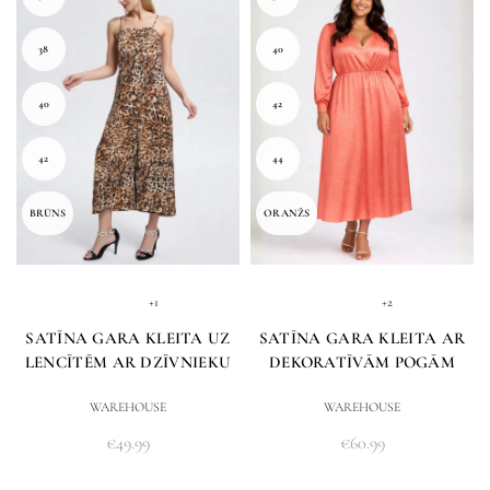
38
40
40
42
42
44
BRŪNS
ORANŽS
+1
+2
SATĪNA GARA KLEITA UZ
SATĪNA GARA KLEITA AR
LENCĪTĒM AR DZĪVNIEKU
DEKORATĪVĀM POGĀM
PRINTU
WAREHOUSE
WAREHOUSE
€
49.99
€
60.99