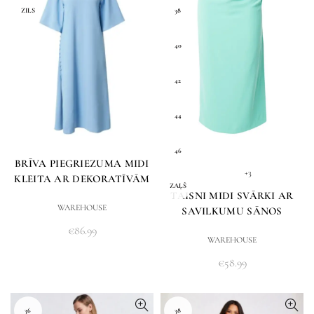
ZILS
38
40
42
44
46
BRĪVA PIEGRIEZUMA MIDI
+3
KLEITA AR DEKORATĪVĀM
ZAĻŠ
POGĀM
TAISNI MIDI SVĀRKI AR
WAREHOUSE
SAVILKUMU SĀNOS
€
86.99
WAREHOUSE
€
58.99
36
38