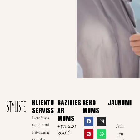
KLIENTU
SAZINIES
SEKO
JAUNUMI
SERVISS
AR
MUMS
MUMS
Lietošanas
noteikumi
+371 220
Atla
900 61
Privātuma
ižu
politika