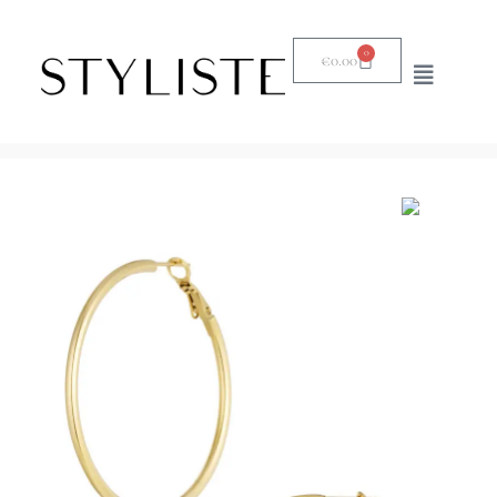
0
€
0.00