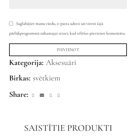
Saglabājiet manu vārdu, e-pasta adresi un vietni šajā
pārlūkprogrammā nākamajai reizei, kad vēlēšos pievienot komentāru.
Kategorija:
Aksesuāri
Birkas:
svētkiem
Share
SAISTĪTIE PRODUKTI