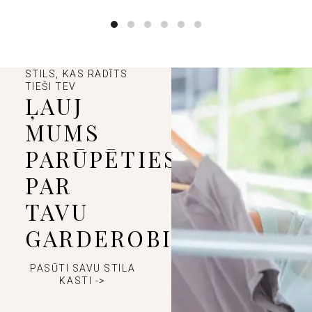
STILS, KAS RADĪTS
TIEŠI TEV
ĻAUJ
MUMS
PARŪPĒTIES
PAR
TAVU
GARDEROBI
PASŪTI SAVU STILA
KASTI ->