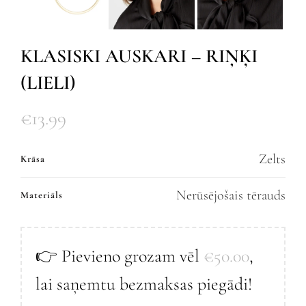
KLASISKI AUSKARI – RIŅĶI
(LIELI)
€
13.99
Zelts
Krāsa
Nerūsējošais tērauds
Materiāls
👉 Pievieno grozam vēl
€
50.00
,
lai saņemtu bezmaksas piegādi!