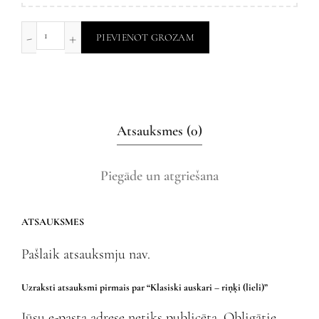
PIEVIENOT GROZAM
Atsauksmes (0)
Piegāde un atgriešana
ATSAUKSMES
Pašlaik atsauksmju nav.
Uzraksti atsauksmi pirmais par “Klasiski auskari – riņķi (lieli)”
Jūsu e-pasta adrese netiks publicēta.
Obligātie