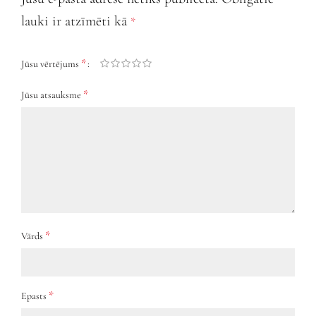
lauki ir atzīmēti kā
*
*
Jūsu vērtējums
*
Jūsu atsauksme
*
Vārds
*
Epasts