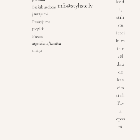
kod
info@styliste.lv
Biežāk uzdotie
i,
jautājumi
stili
Pasūtījuma
stu
piegāde
ietei
Preces
kum
atgriešana/izmēra
i un
maiņa
vēl
dau
dz
kas
cits
tieši
Tav
ā
epas
tā